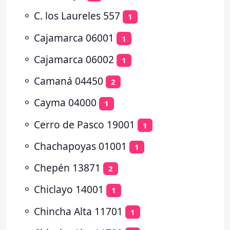
⚬
C. los Laureles 557
1
⚬
Cajamarca 06001
1
⚬
Cajamarca 06002
1
⚬
Camaná 04450
2
⚬
Cayma 04000
1
⚬
Cerro de Pasco 19001
1
⚬
Chachapoyas 01001
1
⚬
Chepén 13871
2
⚬
Chiclayo 14001
1
⚬
Chincha Alta 11701
1