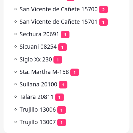
⚬
San Vicente de Cañete 15700
2
⚬
San Vicente de Cañete 15701
1
⚬
Sechura 20691
1
⚬
Sicuani 08254
1
⚬
Siglo Xx 230
1
⚬
Sta. Martha M-158
1
⚬
Sullana 20100
1
⚬
Talara 20811
1
⚬
Trujillo 13006
1
⚬
Trujillo 13007
1