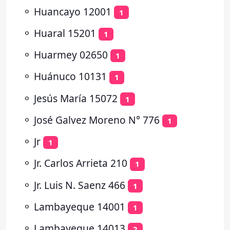
⚬
Huancayo 12001
1
⚬
Huaral 15201
1
⚬
Huarmey 02650
1
⚬
Huánuco 10131
1
⚬
Jesús María 15072
1
⚬
José Galvez Moreno N° 776
1
⚬
Jr
1
⚬
Jr. Carlos Arrieta 210
1
⚬
Jr. Luis N. Saenz 466
1
⚬
Lambayeque 14001
1
⚬
Lambayeque 14013
2