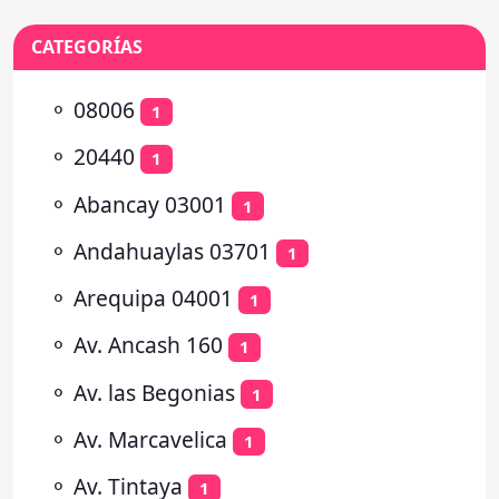
CATEGORÍAS
⚬
08006
1
⚬
20440
1
⚬
Abancay 03001
1
⚬
Andahuaylas 03701
1
⚬
Arequipa 04001
1
⚬
Av. Ancash 160
1
⚬
Av. las Begonias
1
⚬
Av. Marcavelica
1
⚬
Av. Tintaya
1