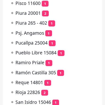
⚬
Pisco 11600
1
⚬
Piura 20001
2
⚬
Piura 265 - 402
1
⚬
Psj. Angamos
1
⚬
Pucallpa 25004
1
⚬
Pueblo Libre 15084
1
⚬
Ramiro Priale
1
⚬
Ramón Castilla 305
1
⚬
Reque 14801
1
⚬
Rioja 22826
2
⚬
San Isidro 15046
1