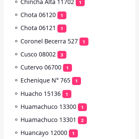
⚬
Chincha Alta 11702
1
⚬
Chota 06120
1
⚬
Chota 06121
1
⚬
Coronel Becerra 527
1
⚬
Cusco 08002
3
⚬
Cutervo 06700
1
⚬
Echenique N° 765
1
⚬
Huacho 15136
1
⚬
Huamachuco 13300
1
⚬
Huamachuco 13301
2
⚬
Huancayo 12000
1