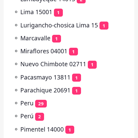
⚬
Lima 15001
1
⚬
Lurigancho-chosica Lima 15
1
⚬
Marcavalle
1
⚬
Miraflores 04001
1
⚬
Nuevo Chimbote 02711
1
⚬
Pacasmayo 13811
1
⚬
Parachique 20691
1
⚬
Peru
29
⚬
Perú
2
⚬
Pimentel 14000
1