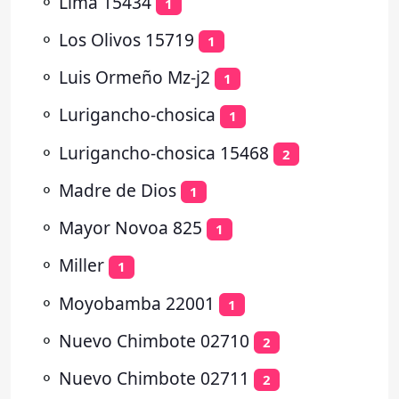
⚬
Lima 15434
1
⚬
Los Olivos 15719
1
⚬
Luis Ormeño Mz-j2
1
⚬
Lurigancho-chosica
1
⚬
Lurigancho-chosica 15468
2
⚬
Madre de Dios
1
⚬
Mayor Novoa 825
1
⚬
Miller
1
⚬
Moyobamba 22001
1
⚬
Nuevo Chimbote 02710
2
⚬
Nuevo Chimbote 02711
2