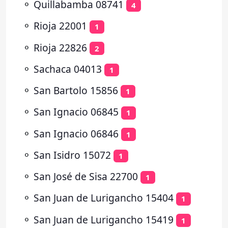
⚬
Quillabamba 08741
4
⚬
Rioja 22001
1
⚬
Rioja 22826
2
⚬
Sachaca 04013
1
⚬
San Bartolo 15856
1
⚬
San Ignacio 06845
1
⚬
San Ignacio 06846
1
⚬
San Isidro 15072
1
⚬
San José de Sisa 22700
1
⚬
San Juan de Lurigancho 15404
1
⚬
San Juan de Lurigancho 15419
1