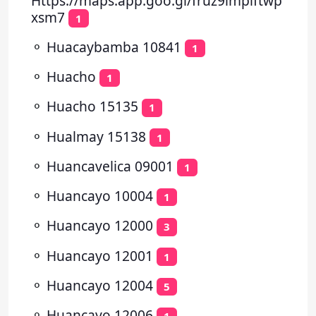
Https://maps.app.goo.gl/fruz9lmplftwp
xsm7
1
⚬
Huacaybamba 10841
1
⚬
Huacho
1
⚬
Huacho 15135
1
⚬
Hualmay 15138
1
⚬
Huancavelica 09001
1
⚬
Huancayo 10004
1
⚬
Huancayo 12000
3
⚬
Huancayo 12001
1
⚬
Huancayo 12004
5
⚬
Huancayo 12006