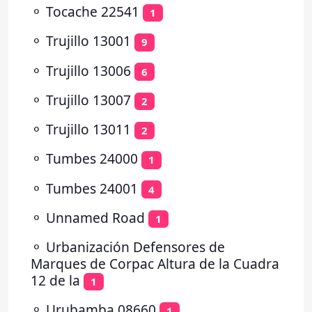
⚬
Tocache 22541
1
⚬
Trujillo 13001
9
⚬
Trujillo 13006
6
⚬
Trujillo 13007
2
⚬
Trujillo 13011
2
⚬
Tumbes 24000
1
⚬
Tumbes 24001
4
⚬
Unnamed Road
1
⚬
Urbanización Defensores de
Marques de Corpac Altura de la Cuadra
12 de la
1
⚬
Urubamba 08660
1