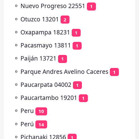
⚬
Nuevo Progreso 22551
1
⚬
Otuzco 13201
2
⚬
Oxapampa 18231
1
⚬
Pacasmayo 13811
1
⚬
Paiján 13721
1
⚬
Parque Andres Avelino Caceres
1
⚬
Paucarpata 04002
1
⚬
Paucartambo 19201
1
⚬
Peru
10
⚬
Perú
14
⚬
Pichanaki 12856
1