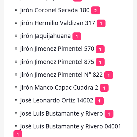
⚬
Jirón Coronel Secada 180
2
⚬
Jirón Hermilio Valdizan 317
1
⚬
Jirón Jaquijahuana
1
⚬
Jirón Jimenez Pimentel 570
1
⚬
Jirón Jimenez Pimentel 875
1
⚬
Jirón Jimenez Pimentel N° 822
1
⚬
Jirón Manco Capac Cuadra 2
1
⚬
José Leonardo Ortiz 14002
1
⚬
José Luis Bustamante y Rivero
1
⚬
José Luis Bustamante y Rivero 04001
1