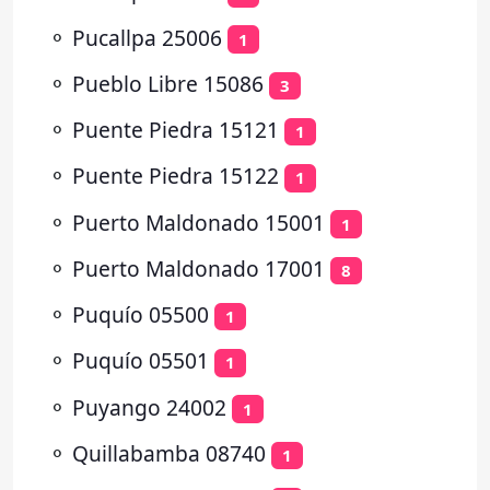
⚬
Pucallpa 25006
1
⚬
Pueblo Libre 15086
3
⚬
Puente Piedra 15121
1
⚬
Puente Piedra 15122
1
⚬
Puerto Maldonado 15001
1
⚬
Puerto Maldonado 17001
8
⚬
Puquío 05500
1
⚬
Puquío 05501
1
⚬
Puyango 24002
1
⚬
Quillabamba 08740
1