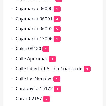
⚬
Cajamarca 06000
1
⚬
Cajamarca 06001
4
⚬
Cajamarca 06002
5
⚬
Cajamarca 13006
1
⚬
Calca 08120
1
⚬
Calle Aporimac
1
⚬
Calle Libertad A Una Cuadra de
1
⚬
Calle los Nogales
1
⚬
Carabayllo 15122
1
⚬
Caraz 02167
2