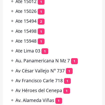
⚬
Ate 15012
1
⚬
Ate 15026
1
⚬
Ate 15494
2
⚬
Ate 15498
1
⚬
Ate 15948
1
⚬
Ate Lima 03
1
⚬
Au. Panamericana N Mz 7
1
⚬
Av César Vallejo N° 737
1
⚬
Av Francisco Carle 718
1
⚬
Av Héroes del Cenepa
1
⚬
Av. Alameda Viñas
1