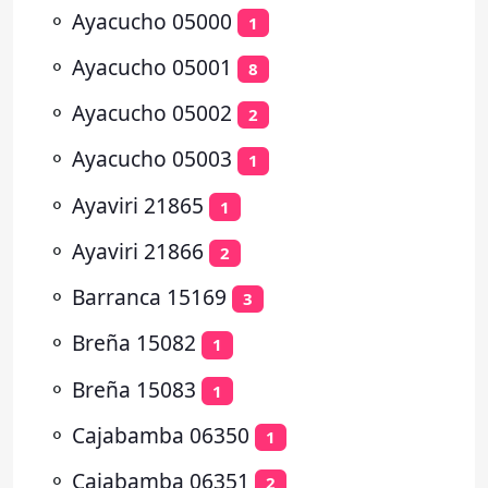
⚬
Ayacucho 05000
1
⚬
Ayacucho 05001
8
⚬
Ayacucho 05002
2
⚬
Ayacucho 05003
1
⚬
Ayaviri 21865
1
⚬
Ayaviri 21866
2
⚬
Barranca 15169
3
⚬
Breña 15082
1
⚬
Breña 15083
1
⚬
Cajabamba 06350
1
⚬
Cajabamba 06351
2