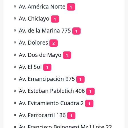
⚬
Av. América Norte
1
⚬
Av. Chiclayo
1
⚬
Av. de la Marina 775
1
⚬
Av. Dolores
2
⚬
Av. Dos de Mayo
1
⚬
Av. El Sol
1
⚬
Av. Emancipación 975
1
⚬
Av. Esteban Pabletich 406
1
⚬
Av. Evitamiento Cuadra 2
1
⚬
Av. Ferrocarril 136
1
⚬
Av. Francisco Bolognesi Mz I Lote 22