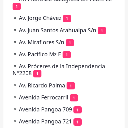
1
⚬
Av. Jorge Chávez
1
⚬
Av. Juan Santos Atahualpa S/n
1
⚬
Av. Miraflores S/n
1
⚬
Av. Pacífico Mz E
1
⚬
Av. Próceres de la Independencia
N°2208
1
⚬
Av. Ricardo Palma
1
⚬
Avenida Ferrocarril
1
⚬
Avenida Pangoa 709
1
⚬
Avenida Pangoa 721
1