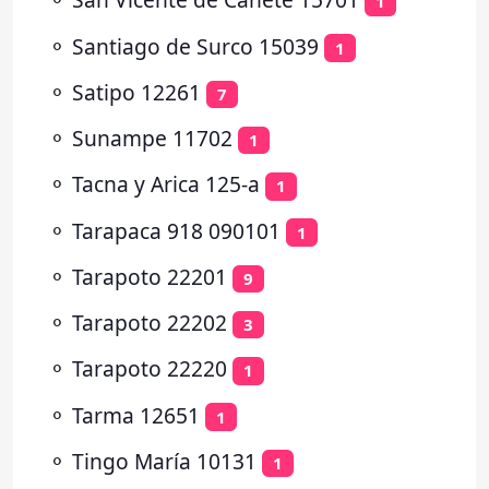
1
⚬
Santiago de Surco 15039
1
⚬
Satipo 12261
7
⚬
Sunampe 11702
1
⚬
Tacna y Arica 125-a
1
⚬
Tarapaca 918 090101
1
⚬
Tarapoto 22201
9
⚬
Tarapoto 22202
3
⚬
Tarapoto 22220
1
⚬
Tarma 12651
1
⚬
Tingo María 10131
1