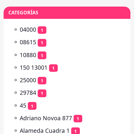
CATEGORÍAS
⚬
04000
1
⚬
08615
1
⚬
10880
1
⚬
150 13001
1
⚬
25000
1
⚬
29784
1
⚬
45
1
⚬
Adriano Novoa 877
1
⚬
Alameda Cuadra 1
1