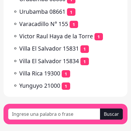
⚬
Urubamba 08661
1
⚬
Varacadillo N° 155
1
⚬
Victor Raul Haya de la Torre
1
⚬
Villa El Salvador 15831
1
⚬
Villa El Salvador 15834
1
⚬
Villa Rica 19300
1
⚬
Yunguyo 21000
1
Buscar