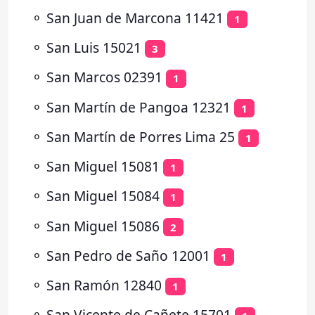
⚬
San Juan de Marcona 11421
1
⚬
San Luis 15021
3
⚬
San Marcos 02391
1
⚬
San Martín de Pangoa 12321
1
⚬
San Martín de Porres Lima 25
1
⚬
San Miguel 15081
1
⚬
San Miguel 15084
1
⚬
San Miguel 15086
2
⚬
San Pedro de Saño 12001
1
⚬
San Ramón 12840
1
⚬
San Vicente de Cañete 15701