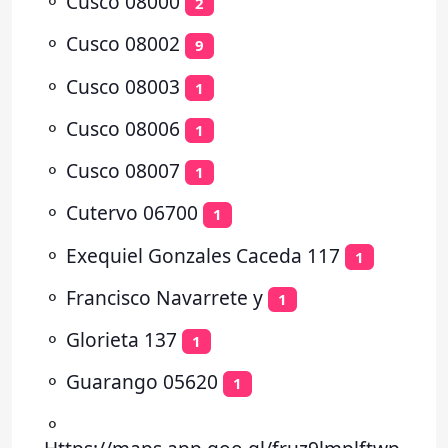
⚬
Cusco 08000
2
⚬
Cusco 08002
9
⚬
Cusco 08003
1
⚬
Cusco 08006
1
⚬
Cusco 08007
1
⚬
Cutervo 06700
1
⚬
Exequiel Gonzales Caceda 117
1
⚬
Francisco Navarrete y
1
⚬
Glorieta 137
1
⚬
Guarango 05620
1
⚬