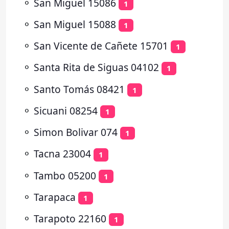
⚬
San Miguel 15086
1
⚬
San Miguel 15088
1
⚬
San Vicente de Cañete 15701
1
⚬
Santa Rita de Siguas 04102
1
⚬
Santo Tomás 08421
1
⚬
Sicuani 08254
1
⚬
Simon Bolivar 074
1
⚬
Tacna 23004
1
⚬
Tambo 05200
1
⚬
Tarapaca
1
⚬
Tarapoto 22160
1