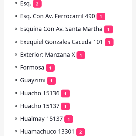
⚬
Esq.
2
⚬
Esq. Con Av. Ferrocarril 490
1
⚬
Esquina Con Av. Santa Martha
1
⚬
Exequiel Gonzales Caceda 101
1
⚬
Exterior: Manzana X
1
⚬
Formosa
1
⚬
Guayzimi
1
⚬
Huacho 15136
1
⚬
Huacho 15137
1
⚬
Hualmay 15137
1
⚬
Huamachuco 13301
2