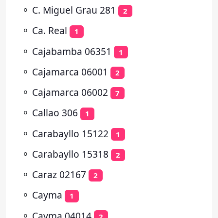
⚬
C. Miguel Grau 281
2
⚬
Ca. Real
1
⚬
Cajabamba 06351
1
⚬
Cajamarca 06001
2
⚬
Cajamarca 06002
7
⚬
Callao 306
1
⚬
Carabayllo 15122
1
⚬
Carabayllo 15318
2
⚬
Caraz 02167
2
⚬
Cayma
1
⚬
Cayma 04014
2