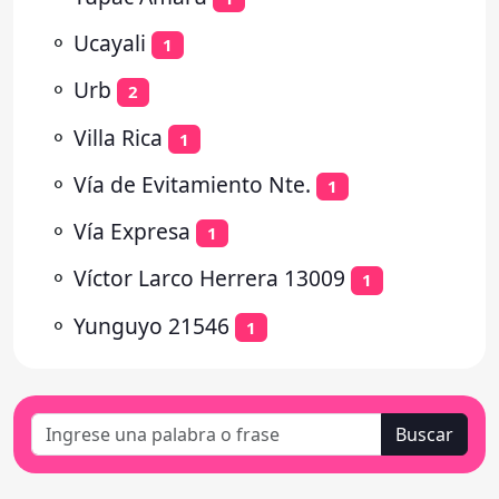
⚬
Ucayali
1
⚬
Urb
2
⚬
Villa Rica
1
⚬
Vía de Evitamiento Nte.
1
⚬
Vía Expresa
1
⚬
Víctor Larco Herrera 13009
1
⚬
Yunguyo 21546
1
Buscar