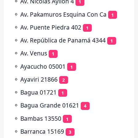
⚬
Av. Nicolás Ayllón 4
1
⚬
Av. Pakamuros Esquina Con Ca
1
⚬
Av. Puente Piedra 402
1
⚬
Av. República de Panamá 4344
1
⚬
Av. Venus
1
⚬
Ayacucho 05001
1
⚬
Ayaviri 21866
2
⚬
Bagua 01721
1
⚬
Bagua Grande 01621
4
⚬
Bambas 13550
1
⚬
Barranca 15169
3