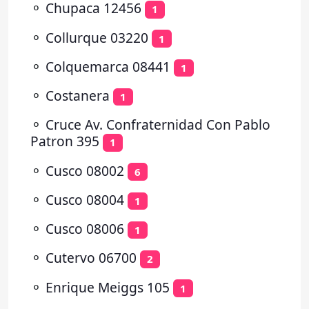
⚬
Chupaca 12456
1
⚬
Collurque 03220
1
⚬
Colquemarca 08441
1
⚬
Costanera
1
⚬
Cruce Av. Confraternidad Con Pablo
Patron 395
1
⚬
Cusco 08002
6
⚬
Cusco 08004
1
⚬
Cusco 08006
1
⚬
Cutervo 06700
2
⚬
Enrique Meiggs 105
1