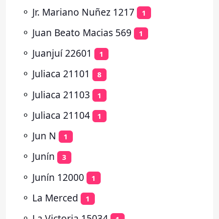
⚬
Jr. Mariano Nuñez 1217
1
⚬
Juan Beato Macias 569
1
⚬
Juanjuí 22601
1
⚬
Juliaca 21101
8
⚬
Juliaca 21103
1
⚬
Juliaca 21104
1
⚬
Jun N
1
⚬
Junín
3
⚬
Junín 12000
1
⚬
La Merced
1
⚬
La Victoria 15034