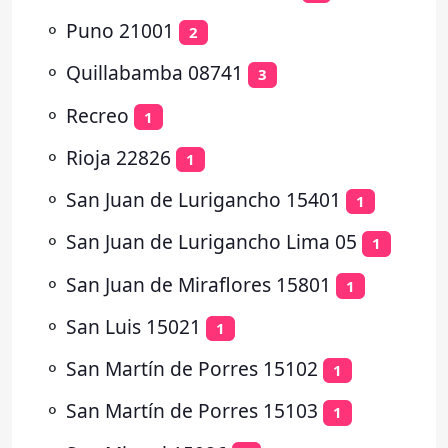
⚬
Puno 21001
2
⚬
Quillabamba 08741
3
⚬
Recreo
1
⚬
Rioja 22826
1
⚬
San Juan de Lurigancho 15401
1
⚬
San Juan de Lurigancho Lima 05
1
⚬
San Juan de Miraflores 15801
1
⚬
San Luis 15021
1
⚬
San Martín de Porres 15102
1
⚬
San Martín de Porres 15103
1