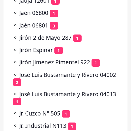
⚬
Jauja 12601
1
⚬
Jaén 06800
1
⚬
Jaén 06801
3
⚬
Jirón 2 de Mayo 287
1
⚬
Jirón Espinar
1
⚬
Jirón Jimenez Pimentel 922
1
⚬
José Luis Bustamante y Rivero 04002
2
⚬
José Luis Bustamante y Rivero 04013
1
⚬
Jr. Cuzco N° 505
1
⚬
Jr. Industrial N113
1