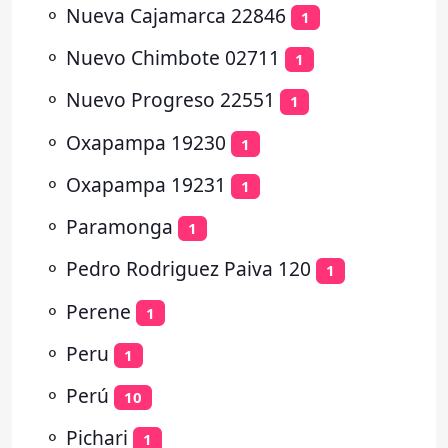
⚬
Nueva Cajamarca 22846
1
⚬
Nuevo Chimbote 02711
1
⚬
Nuevo Progreso 22551
1
⚬
Oxapampa 19230
1
⚬
Oxapampa 19231
1
⚬
Paramonga
1
⚬
Pedro Rodriguez Paiva 120
1
⚬
Perene
1
⚬
Peru
1
⚬
Perú
10
⚬
Pichari
1