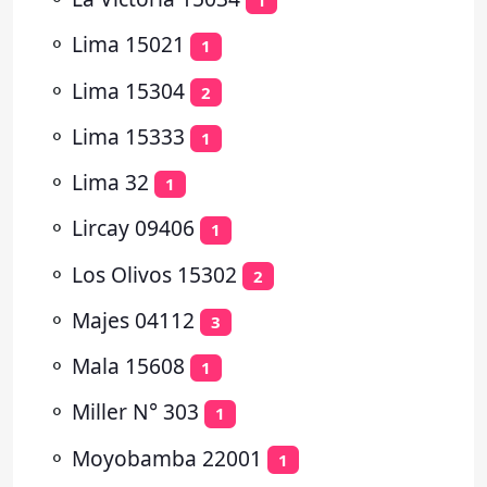
1
⚬
Lima 15021
1
⚬
Lima 15304
2
⚬
Lima 15333
1
⚬
Lima 32
1
⚬
Lircay 09406
1
⚬
Los Olivos 15302
2
⚬
Majes 04112
3
⚬
Mala 15608
1
⚬
Miller N° 303
1
⚬
Moyobamba 22001
1