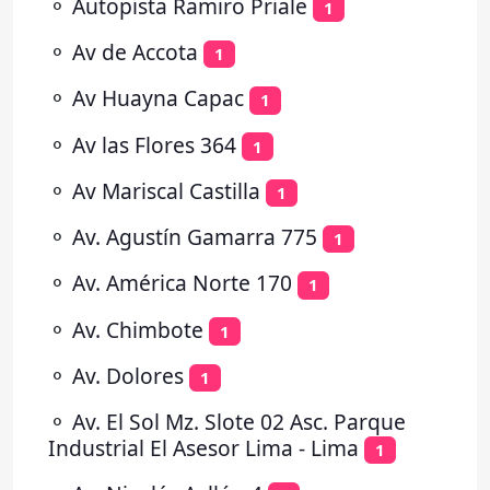
⚬
Autopista Ramiro Priale
1
⚬
Av de Accota
1
⚬
Av Huayna Capac
1
⚬
Av las Flores 364
1
⚬
Av Mariscal Castilla
1
⚬
Av. Agustín Gamarra 775
1
⚬
Av. América Norte 170
1
⚬
Av. Chimbote
1
⚬
Av. Dolores
1
⚬
Av. El Sol Mz. Slote 02 Asc. Parque
Industrial El Asesor Lima - Lima
1