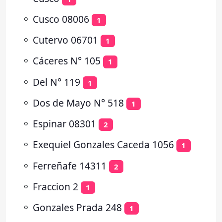
⚬
Cusco 08006
1
⚬
Cutervo 06701
1
⚬
Cáceres N° 105
1
⚬
Del N° 119
1
⚬
Dos de Mayo N° 518
1
⚬
Espinar 08301
2
⚬
Exequiel Gonzales Caceda 1056
1
⚬
Ferreñafe 14311
2
⚬
Fraccion 2
1
⚬
Gonzales Prada 248
1