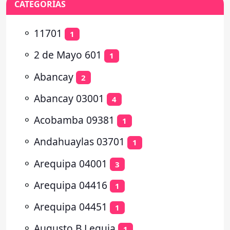
CATEGORÍAS
⚬
11701
1
⚬
2 de Mayo 601
1
⚬
Abancay
2
⚬
Abancay 03001
4
⚬
Acobamba 09381
1
⚬
Andahuaylas 03701
1
⚬
Arequipa 04001
3
⚬
Arequipa 04416
1
⚬
Arequipa 04451
1
⚬
Augusto B Leguia
1