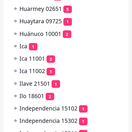
⚬
Huarmey 02651
5
⚬
Huaytara 09725
1
⚬
Huánuco 10001
2
⚬
Ica
1
⚬
Ica 11001
2
⚬
Ica 11002
1
⚬
Ilave 21501
1
⚬
Ilo 18601
2
⚬
Independencia 15102
1
⚬
Independencia 15302
1