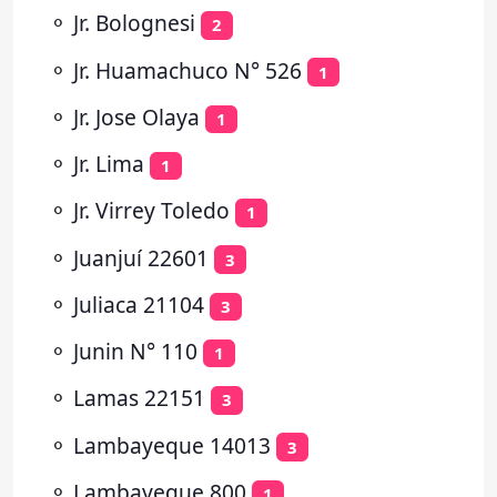
⚬
Jr. Bolognesi
2
⚬
Jr. Huamachuco N° 526
1
⚬
Jr. Jose Olaya
1
⚬
Jr. Lima
1
⚬
Jr. Virrey Toledo
1
⚬
Juanjuí 22601
3
⚬
Juliaca 21104
3
⚬
Junin N° 110
1
⚬
Lamas 22151
3
⚬
Lambayeque 14013
3
⚬
Lambayeque 800
1