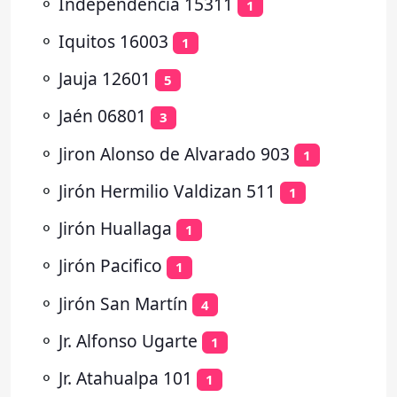
⚬
Independencia 15311
1
⚬
Iquitos 16003
1
⚬
Jauja 12601
5
⚬
Jaén 06801
3
⚬
Jiron Alonso de Alvarado 903
1
⚬
Jirón Hermilio Valdizan 511
1
⚬
Jirón Huallaga
1
⚬
Jirón Pacifico
1
⚬
Jirón San Martín
4
⚬
Jr. Alfonso Ugarte
1
⚬
Jr. Atahualpa 101
1