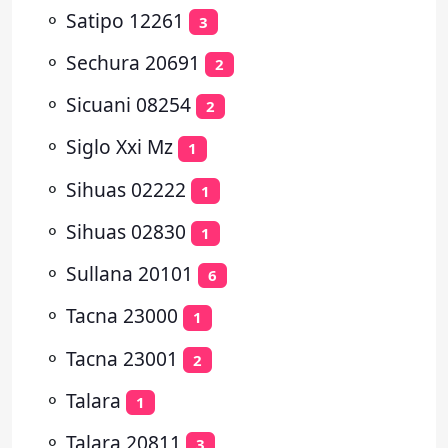
⚬
Satipo 12261
3
⚬
Sechura 20691
2
⚬
Sicuani 08254
2
⚬
Siglo Xxi Mz
1
⚬
Sihuas 02222
1
⚬
Sihuas 02830
1
⚬
Sullana 20101
6
⚬
Tacna 23000
1
⚬
Tacna 23001
2
⚬
Talara
1
⚬
Talara 20811
3