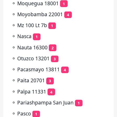
⚬
Moquegua 18001
1
⚬
Moyobamba 22001
4
⚬
Mz 100 Lt 7b
1
⚬
Nasca
1
⚬
Nauta 16300
2
⚬
Otuzco 13201
3
⚬
Pacasmayo 13811
4
⚬
Paita 20701
3
⚬
Palpa 11331
4
⚬
Pariashpampa San Juan
1
⚬
Pasco
1