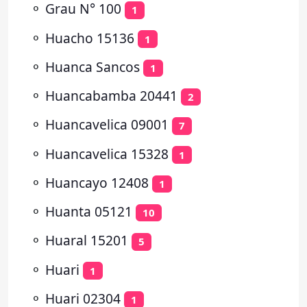
⚬
Grau N° 100
1
⚬
Huacho 15136
1
⚬
Huanca Sancos
1
⚬
Huancabamba 20441
2
⚬
Huancavelica 09001
7
⚬
Huancavelica 15328
1
⚬
Huancayo 12408
1
⚬
Huanta 05121
10
⚬
Huaral 15201
5
⚬
Huari
1
⚬
Huari 02304
1