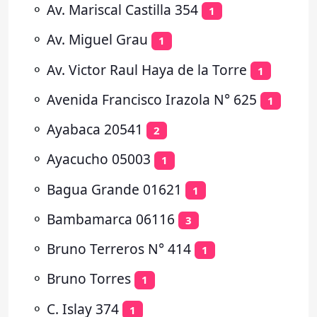
⚬
Av. Mariscal Castilla 354
1
⚬
Av. Miguel Grau
1
⚬
Av. Victor Raul Haya de la Torre
1
⚬
Avenida Francisco Irazola N° 625
1
⚬
Ayabaca 20541
2
⚬
Ayacucho 05003
1
⚬
Bagua Grande 01621
1
⚬
Bambamarca 06116
3
⚬
Bruno Terreros N° 414
1
⚬
Bruno Torres
1
⚬
C. Islay 374
1