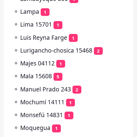
⚬
Lampa
1
⚬
Lima 15701
1
⚬
Luis Reyna Farge
1
⚬
Lurigancho-chosica 15468
2
⚬
Majes 04112
1
⚬
Mala 15608
5
⚬
Manuel Prado 243
2
⚬
Mochumí 14111
1
⚬
Monsefú 14831
1
⚬
Moquegua
1