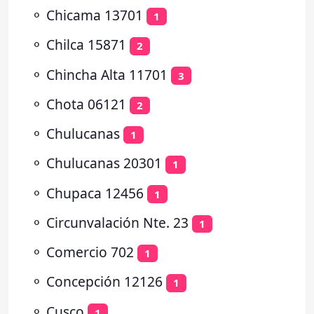
⚬
Chicama 13701
1
⚬
Chilca 15871
2
⚬
Chincha Alta 11701
3
⚬
Chota 06121
2
⚬
Chulucanas
1
⚬
Chulucanas 20301
1
⚬
Chupaca 12456
1
⚬
Circunvalación Nte. 23
1
⚬
Comercio 702
1
⚬
Concepción 12126
1
⚬
Cusco
1