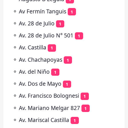
⚬
Av Fermín Tanguis
1
⚬
Av. 28 de Julio
1
⚬
Av. 28 de Julio N° 501
1
⚬
Av. Castilla
1
⚬
Av. Chachapoyas
1
⚬
Av. del Niño
1
⚬
Av. Dos de Mayo
1
⚬
Av. Francisco Bolognesi
1
⚬
Av. Mariano Melgar 827
1
⚬
Av. Mariscal Castilla
1