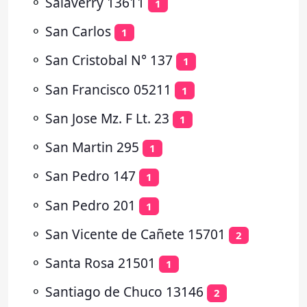
⚬
Salaverry 13611
1
⚬
San Carlos
1
⚬
San Cristobal N° 137
1
⚬
San Francisco 05211
1
⚬
San Jose Mz. F Lt. 23
1
⚬
San Martin 295
1
⚬
San Pedro 147
1
⚬
San Pedro 201
1
⚬
San Vicente de Cañete 15701
2
⚬
Santa Rosa 21501
1
⚬
Santiago de Chuco 13146
2