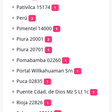
⚬
Pativilca 15174
1
⚬
Perú
2
⚬
Pimentel 14000
1
⚬
Piura 20001
2
⚬
Piura 20701
1
⚬
Pomabamba 02260
1
⚬
Portal Willkahuaman S/n
1
⚬
Puca 02835
1
⚬
Puente Cdad. de Dios Mz S Lt 1c
1
⚬
Rioja 22826
1