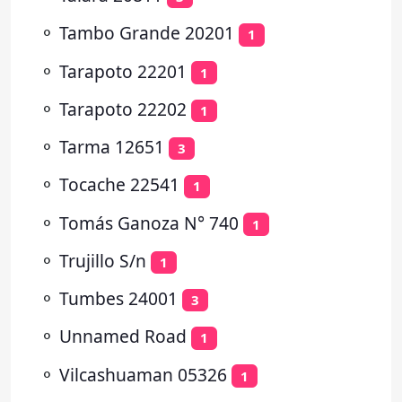
⚬
Tambo Grande 20201
1
⚬
Tarapoto 22201
1
⚬
Tarapoto 22202
1
⚬
Tarma 12651
3
⚬
Tocache 22541
1
⚬
Tomás Ganoza N° 740
1
⚬
Trujillo S/n
1
⚬
Tumbes 24001
3
⚬
Unnamed Road
1
⚬
Vilcashuaman 05326
1