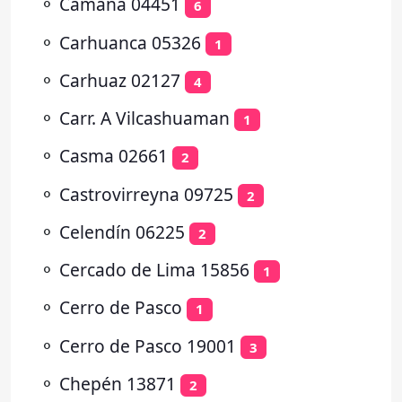
⚬
Camaná 04451
6
⚬
Carhuanca 05326
1
⚬
Carhuaz 02127
4
⚬
Carr. A Vilcashuaman
1
⚬
Casma 02661
2
⚬
Castrovirreyna 09725
2
⚬
Celendín 06225
2
⚬
Cercado de Lima 15856
1
⚬
Cerro de Pasco
1
⚬
Cerro de Pasco 19001
3
⚬
Chepén 13871
2