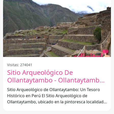
Visitas: 274041
Sitio Arqueológico De
Ollantaytambo - Ollantaytambo
08676
Sitio Arqueológico de Ollantaytambo: Un Tesoro
Histórico en Perú El Sitio Arqueológico de
Ollantaytambo, ubicado en la pintoresca localidad
de Ollantaytambo,