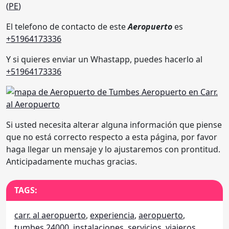
(
PE
)
El telefono de contacto de este
Aeropuerto
es
+51964173336
Y si quieres enviar un Whastapp, puedes hacerlo al
+51964173336
Si usted necesita alterar alguna información que piense
que no está correcto respecto a esta página, por favor
haga llegar un mensaje y lo ajustaremos con prontitud.
Anticipadamente muchas gracias.
TAGS:
carr. al aeropuerto
,
experiencia
,
aeropuerto
,
tumbes 24000
,
instalaciones
,
servicios
,
viajeros
,