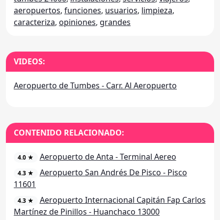
aeropuertos
,
funciones
,
usuarios
,
limpieza
,
caracteriza
,
opiniones
,
grandes
VIDEOS:
Aeropuerto de Tumbes - Carr. Al Aeropuerto
CONTENIDO RELACIONADO:
Aeropuerto de Anta - Terminal Aereo
4.0 ★
Aeropuerto San Andrés De Pisco - Pisco
4.3 ★
11601
Aeropuerto Internacional Capitán Fap Carlos
4.3 ★
Martínez de Pinillos - Huanchaco 13000