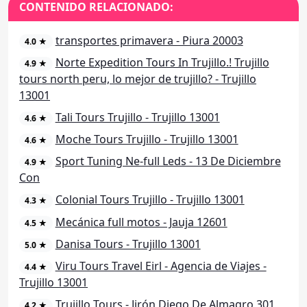
CONTENIDO RELACIONADO:
transportes primavera - Piura 20003
4.0 ★
Norte Expedition Tours In Trujillo.! Trujillo
4.9 ★
tours north peru, lo mejor de trujillo? - Trujillo
13001
Tali Tours Trujillo - Trujillo 13001
4.6 ★
Moche Tours Trujillo - Trujillo 13001
4.6 ★
Sport Tuning Ne-full Leds - 13 De Diciembre
4.9 ★
Con
Colonial Tours Trujillo - Trujillo 13001
4.3 ★
Mecánica full motos - Jauja 12601
4.5 ★
Danisa Tours - Trujillo 13001
5.0 ★
Viru Tours Travel Eirl - Agencia de Viajes -
4.4 ★
Trujillo 13001
Trujillo Tours - Jirón Diego De Almagro 301
4.2 ★