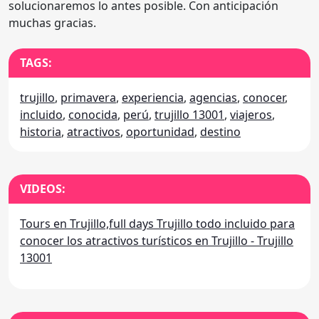
solucionaremos lo antes posible. Con anticipación
muchas gracias.
TAGS:
trujillo
,
primavera
,
experiencia
,
agencias
,
conocer
,
incluido
,
conocida
,
perú
,
trujillo 13001
,
viajeros
,
historia
,
atractivos
,
oportunidad
,
destino
VIDEOS:
Tours en Trujillo,full days Trujillo todo incluido para
conocer los atractivos turísticos en Trujillo - Trujillo
13001