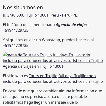
Nos situamos en
Jr. Grau 500
,
Trujillo 13001
,
Perú
- Peru (
PE
)
El teléfono de el mencionado
Agencia de viajes
es
+51944729735
Y si quieres enviar un Whastapp, puedes hacerlo al
+51944729735
El sitio web es
Tours en Trujillo,full days Trujillo todo
incluido para conocer los atractivos turísticos en Trujillo
En caso de que quiera cambiar alguna información que
crea que no es preciso acerca de este portal, le
solicitamos haga llegar un mensaje que lo