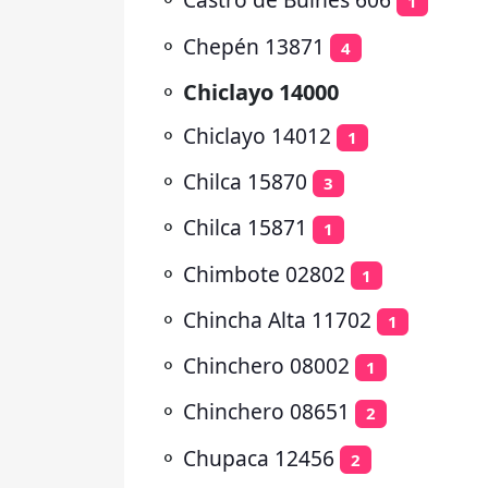
1
⚬
Chepén 13871
4
⚬
Chiclayo 14000
⚬
Chiclayo 14012
1
⚬
Chilca 15870
3
⚬
Chilca 15871
1
⚬
Chimbote 02802
1
⚬
Chincha Alta 11702
1
⚬
Chinchero 08002
1
⚬
Chinchero 08651
2
⚬
Chupaca 12456
2