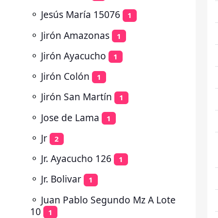
⚬
Jesús María 15076
1
⚬
Jirón Amazonas
1
⚬
Jirón Ayacucho
1
⚬
Jirón Colón
1
⚬
Jirón San Martín
1
⚬
Jose de Lama
1
⚬
Jr
2
⚬
Jr. Ayacucho 126
1
⚬
Jr. Bolivar
1
⚬
Juan Pablo Segundo Mz A Lote
10
1