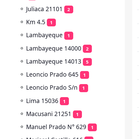
⚬
Juliaca 21101
2
⚬
Km 4.5
1
⚬
Lambayeque
1
⚬
Lambayeque 14000
2
⚬
Lambayeque 14013
5
⚬
Leoncio Prado 645
1
⚬
Leoncio Prado S/n
1
⚬
Lima 15036
1
⚬
Macusani 21251
1
⚬
Manuel Prado N° 629
1