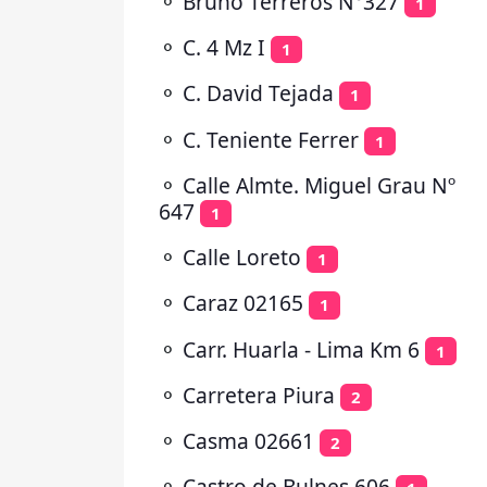
⚬
Bruno Terreros N°327
1
⚬
C. 4 Mz I
1
⚬
C. David Tejada
1
⚬
C. Teniente Ferrer
1
⚬
Calle Almte. Miguel Grau Nº
647
1
⚬
Calle Loreto
1
⚬
Caraz 02165
1
⚬
Carr. Huarla - Lima Km 6
1
⚬
Carretera Piura
2
⚬
Casma 02661
2
⚬
Castro de Bulnes 606