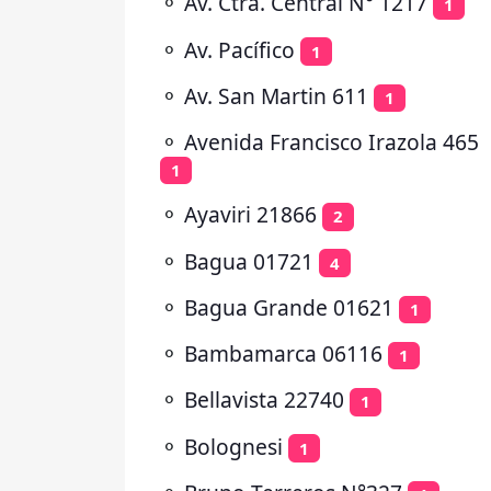
⚬
Av. Ctra. Central N° 1217
1
⚬
Av. Pacífico
1
⚬
Av. San Martin 611
1
⚬
Avenida Francisco Irazola 465
1
⚬
Ayaviri 21866
2
⚬
Bagua 01721
4
⚬
Bagua Grande 01621
1
⚬
Bambamarca 06116
1
⚬
Bellavista 22740
1
⚬
Bolognesi
1