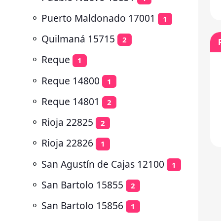
⚬
Puerto Maldonado 17001
1
⚬
Quilmaná 15715
2
⚬
Reque
1
⚬
Reque 14800
1
⚬
Reque 14801
2
⚬
Rioja 22825
2
⚬
Rioja 22826
1
⚬
San Agustín de Cajas 12100
1
⚬
San Bartolo 15855
2
⚬
San Bartolo 15856
1