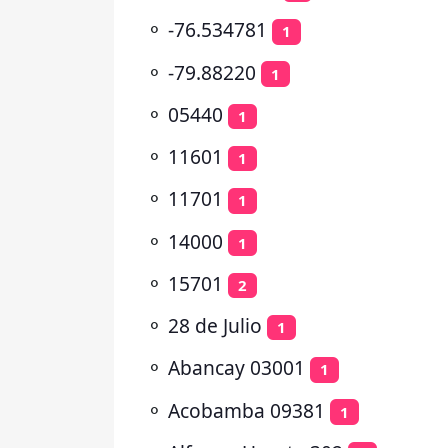
⚬
-76.534781
1
⚬
-79.88220
1
⚬
05440
1
⚬
11601
1
⚬
11701
1
⚬
14000
1
⚬
15701
2
⚬
28 de Julio
1
⚬
Abancay 03001
1
⚬
Acobamba 09381
1