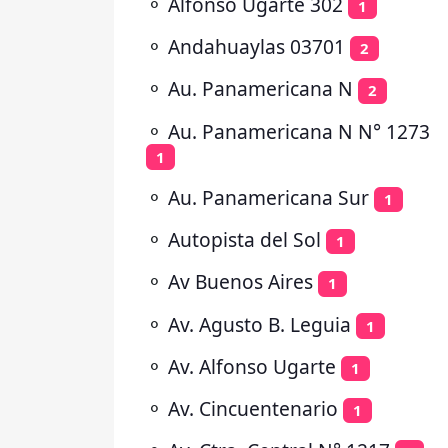
⚬
Alfonso Ugarte 302
1
⚬
Andahuaylas 03701
2
⚬
Au. Panamericana N
2
⚬
Au. Panamericana N N° 1273
1
⚬
Au. Panamericana Sur
1
⚬
Autopista del Sol
1
⚬
Av Buenos Aires
1
⚬
Av. Agusto B. Leguia
1
⚬
Av. Alfonso Ugarte
1
⚬
Av. Cincuentenario
1