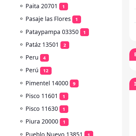
⚬
Paita 20701
1
⚬
Pasaje las Flores
1
⚬
Pataypampa 03350
1
⚬
Patáz 13501
2
⚬
Peru
4
⚬
Perú
12
⚬
Pimentel 14000
9
⚬
Pisco 11601
1
⚬
Pisco 11630
1
⚬
Piura 20000
1
⚬
Pueblo Nuevo 13851
1