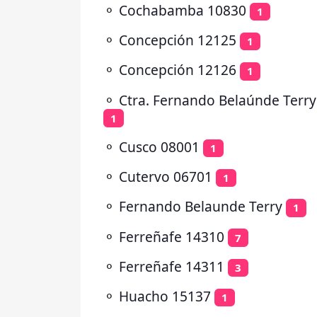
⚬
Cochabamba 10830
1
⚬
Concepción 12125
1
⚬
Concepción 12126
1
⚬
Ctra. Fernando Belaúnde Terry
1
⚬
Cusco 08001
1
⚬
Cutervo 06701
1
⚬
Fernando Belaunde Terry
1
⚬
Ferreñafe 14310
7
⚬
Ferreñafe 14311
3
⚬
Huacho 15137
1