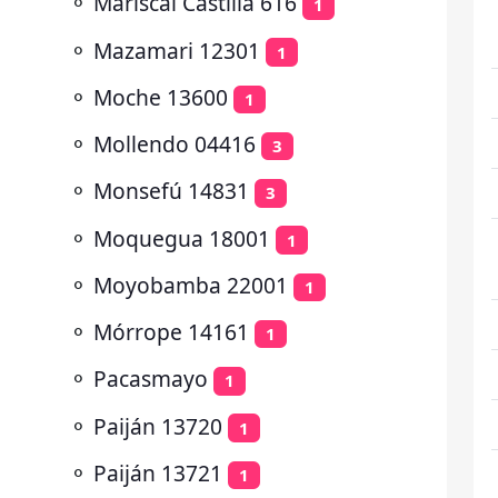
⚬
Mariscal Castilla 616
1
⚬
Mazamari 12301
1
⚬
Moche 13600
1
⚬
Mollendo 04416
3
⚬
Monsefú 14831
3
⚬
Moquegua 18001
1
⚬
Moyobamba 22001
1
⚬
Mórrope 14161
1
⚬
Pacasmayo
1
⚬
Paiján 13720
1
⚬
Paiján 13721
1