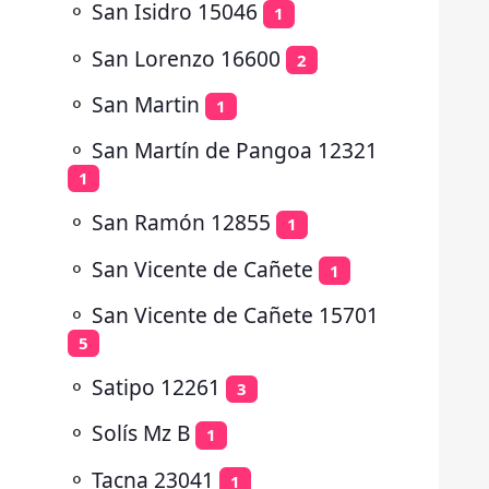
⚬
San Isidro 15046
1
⚬
San Lorenzo 16600
2
⚬
San Martin
1
⚬
San Martín de Pangoa 12321
1
⚬
San Ramón 12855
1
⚬
San Vicente de Cañete
1
⚬
San Vicente de Cañete 15701
5
⚬
Satipo 12261
3
⚬
Solís Mz B
1
⚬
Tacna 23041
1