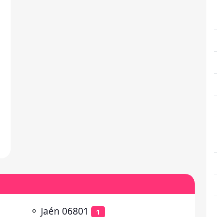
⚬
Jaén 06801
1