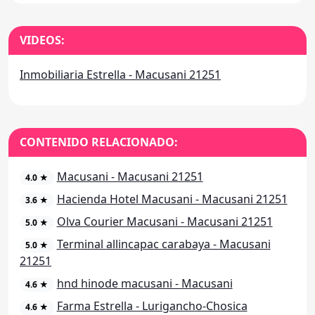
VIDEOS:
Inmobiliaria Estrella - Macusani 21251
CONTENIDO RELACIONADO:
Macusani - Macusani 21251
4.0 ★
Hacienda Hotel Macusani - Macusani 21251
3.6 ★
Olva Courier Macusani - Macusani 21251
5.0 ★
Terminal allincapac carabaya - Macusani
5.0 ★
21251
hnd hinode macusani - Macusani
4.6 ★
Farma Estrella - Lurigancho-Chosica
4.6 ★