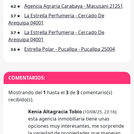
Agencia Agraria Carabaya - Macusani 21251
4.2 ★
La Estrella Perfumeria - Cercado De
3.7 ★
Arequipa 04001
La Estrella Perfumeria - Cercado De
3.7 ★
Arequipa 04001
Estrella Polar - Pucallpa - Pucallpa 25004
3.6 ★
COMENTARIOS:
Mostrando del
1
hasta el
3
de
3
comentario(s)
recibido(s).
Kenia Altagracia Tobio
:
(10/08/25, 23:16)
esta agencia inmobiliaria tiene unas
opciones muy interesantes, me sorprende
la variedad de propiedades que manejan,