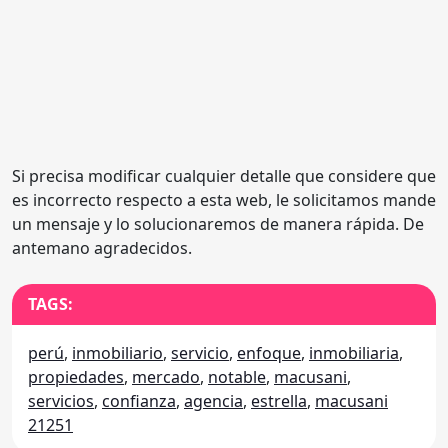
Si precisa modificar cualquier detalle que considere que
es incorrecto respecto a esta web, le solicitamos mande
un mensaje y lo solucionaremos de manera rápida. De
antemano agradecidos.
TAGS:
perú
,
inmobiliario
,
servicio
,
enfoque
,
inmobiliaria
,
propiedades
,
mercado
,
notable
,
macusani
,
servicios
,
confianza
,
agencia
,
estrella
,
macusani
21251