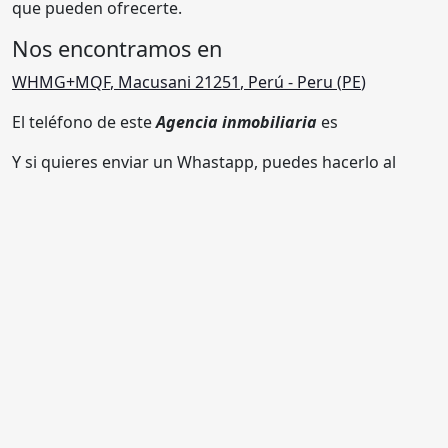
que pueden ofrecerte.
Nos encontramos en
WHMG+MQF
,
Macusani 21251
,
Perú
- Peru (
PE
)
El teléfono de este
Agencia inmobiliaria
es
Y si quieres enviar un Whastapp, puedes hacerlo al