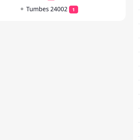
⚬
Tumbes 24002
1