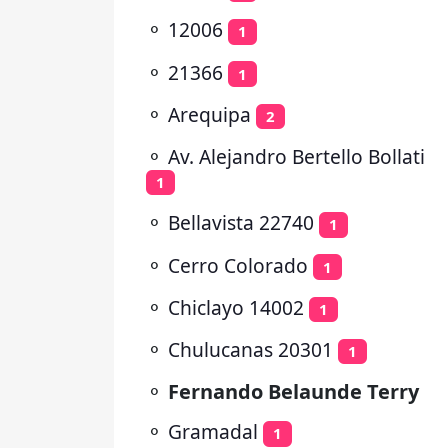
⚬
12006
1
⚬
21366
1
⚬
Arequipa
2
⚬
Av. Alejandro Bertello Bollati
1
⚬
Bellavista 22740
1
⚬
Cerro Colorado
1
⚬
Chiclayo 14002
1
⚬
Chulucanas 20301
1
⚬
Fernando Belaunde Terry
⚬
Gramadal
1