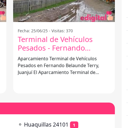
Fecha: 25/06/25 - Visitas: 370
Terminal de Vehículos
Pesados - Fernando
Belaunde Terry
Aparcamiento Terminal de Vehículos
Pesados en Fernando Belaunde Terry,
Juanjuí El Aparcamiento Terminal de
s
Vehículos Pesados ubicado en Fernando
Belaunde
⚬
Huaquillas 24101
1