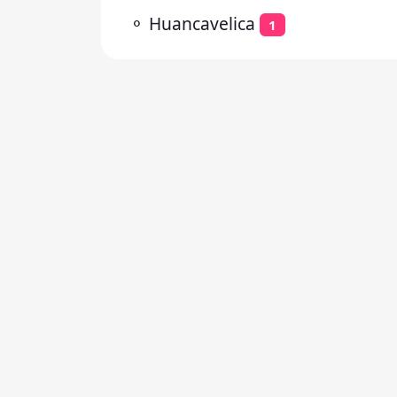
⚬
Huancavelica
1