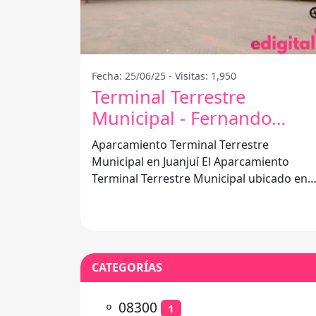
Fecha: 25/06/25 - Visitas: 1,950
Terminal Terrestre
Municipal - Fernando
Belaunde Terry
Aparcamiento Terminal Terrestre
Municipal en Juanjuí El Aparcamiento
Terminal Terrestre Municipal ubicado en
Fernando Belaunde Terry, Juanjuí 22601, e
un
CATEGORÍAS
⚬
08300
1