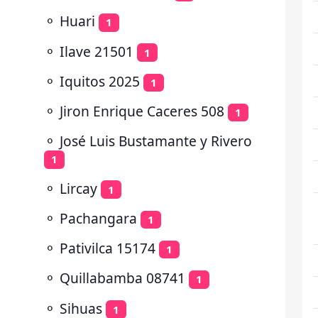
⚬
Huari
1
⚬
Ilave 21501
1
⚬
Iquitos 2025
1
⚬
Jiron Enrique Caceres 508
1
⚬
José Luis Bustamante y Rivero
1
⚬
Lircay
1
⚬
Pachangara
1
⚬
Pativilca 15174
1
⚬
Quillabamba 08741
1
⚬
Sihuas
1