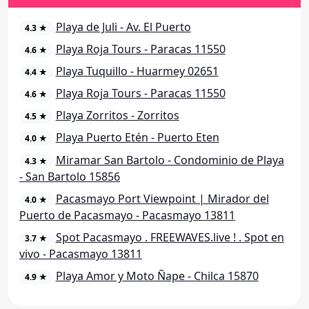
Playa de Juli - Av. El Puerto
4.3 ★
Playa Roja Tours - Paracas 11550
4.6 ★
Playa Tuquillo - Huarmey 02651
4.4 ★
Playa Roja Tours - Paracas 11550
4.6 ★
Playa Zorritos - Zorritos
4.5 ★
Playa Puerto Etén - Puerto Eten
4.0 ★
Miramar San Bartolo - Condominio de Playa
4.3 ★
- San Bartolo 15856
Pacasmayo Port Viewpoint | Mirador del
4.0 ★
Puerto de Pacasmayo - Pacasmayo 13811
Spot Pacasmayo . FREEWAVES.live ! . Spot en
3.7 ★
vivo - Pacasmayo 13811
Playa Amor y Moto Ñape - Chilca 15870
4.9 ★