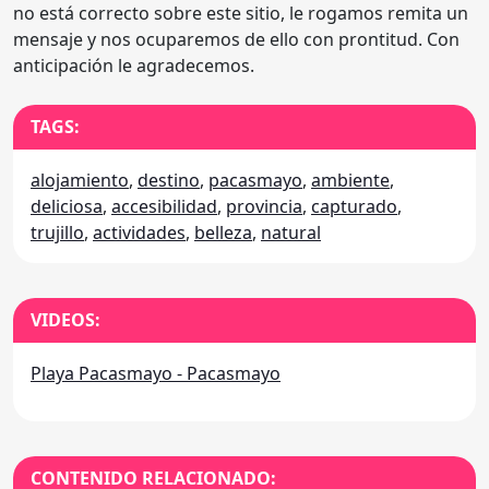
no está correcto sobre este sitio, le rogamos remita un
mensaje y nos ocuparemos de ello con prontitud. Con
anticipación le agradecemos.
TAGS:
alojamiento
,
destino
,
pacasmayo
,
ambiente
,
deliciosa
,
accesibilidad
,
provincia
,
capturado
,
trujillo
,
actividades
,
belleza
,
natural
VIDEOS:
Playa Pacasmayo - Pacasmayo
CONTENIDO RELACIONADO: