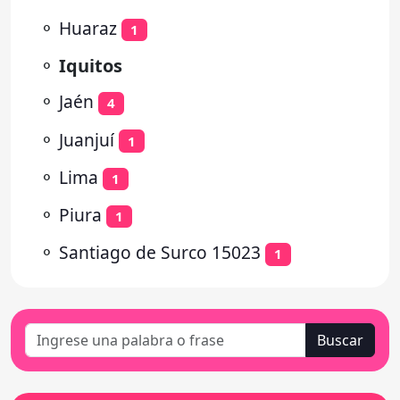
⚬
Huaraz
1
⚬
Iquitos
⚬
Jaén
4
⚬
Juanjuí
1
⚬
Lima
1
⚬
Piura
1
⚬
Santiago de Surco 15023
1
Buscar