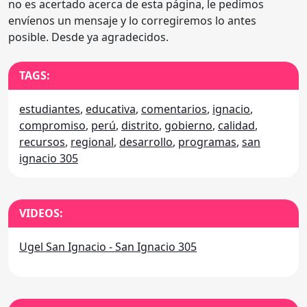
no es acertado acerca de esta página, le pedimos
envíenos un mensaje y lo corregiremos lo antes
posible. Desde ya agradecidos.
TAGS:
estudiantes
,
educativa
,
comentarios
,
ignacio
,
compromiso
,
perú
,
distrito
,
gobierno
,
calidad
,
recursos
,
regional
,
desarrollo
,
programas
,
san
ignacio 305
VIDEOS:
Ugel San Ignacio - San Ignacio 305