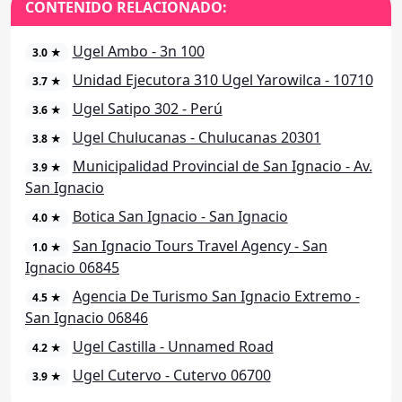
CONTENIDO RELACIONADO:
Ugel Ambo - 3n 100
3.0 ★
Unidad Ejecutora 310 Ugel Yarowilca - 10710
3.7 ★
Ugel Satipo 302 - Perú
3.6 ★
Ugel Chulucanas - Chulucanas 20301
3.8 ★
Municipalidad Provincial de San Ignacio - Av.
3.9 ★
San Ignacio
Botica San Ignacio - San Ignacio
4.0 ★
San Ignacio Tours Travel Agency - San
1.0 ★
Ignacio 06845
Agencia De Turismo San Ignacio Extremo -
4.5 ★
San Ignacio 06846
Ugel Castilla - Unnamed Road
4.2 ★
Ugel Cutervo - Cutervo 06700
3.9 ★