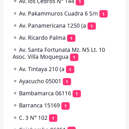
⚬
Av. los Cedros N° 144
1
⚬
Av. Pakammuros Cuadra 6 S/n
1
⚬
Av. Panamericana 1250 (a
1
⚬
Av. Ricardo Palma
1
⚬
Av. Santa Fortunata Mz. N5 Lt. 10
Asoc. Villa Moquegua
1
⚬
Av. Tintaya 210 (a
1
⚬
Ayacucho 05001
1
⚬
Bambamarca 06116
1
⚬
Barranca 15169
1
⚬
C. 3 N° 102
1