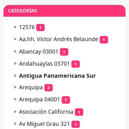
CATEGORÍAS
⚬
12576
1
⚬
Aa.hh. Víctor Andrés Belaunde
1
⚬
Abancay 03001
1
⚬
Andahuaylas 03701
1
⚬
Antigua Panamericana Sur
⚬
Arequipa
2
⚬
Arequipa 04001
1
⚬
Asociación California
1
⚬
Av Miguel Grau 321
1