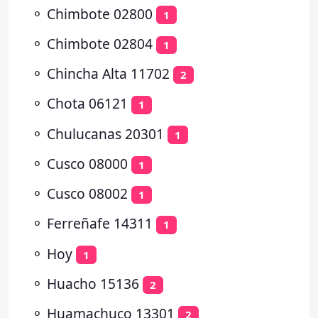
⚬
Chimbote 02800
1
⚬
Chimbote 02804
1
⚬
Chincha Alta 11702
2
⚬
Chota 06121
1
⚬
Chulucanas 20301
1
⚬
Cusco 08000
1
⚬
Cusco 08002
1
⚬
Ferreñafe 14311
1
⚬
Hoy
1
⚬
Huacho 15136
2
⚬
Huamachuco 13301
2