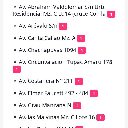
⚬
Av. Abraham Valdelomar S/n Urb.
Residencial Mz. C Lt.14 (cruce Con la
1
⚬
Av. Arévalo S/n
1
⚬
Av. Canta Callao Mz. A
1
⚬
Av. Chachapoyas 1094
1
⚬
Av. Circunvalacion Tupac Amaru 178
1
⚬
Av. Costanera N° 211
1
⚬
Av. Elmer Faucett 492 - 484
1
⚬
Av. Grau Manzana N
1
⚬
Av. las Malvinas Mz. C Lote 16
1