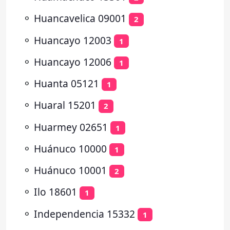
⚬
Huancavelica 09001
2
⚬
Huancayo 12003
1
⚬
Huancayo 12006
1
⚬
Huanta 05121
1
⚬
Huaral 15201
2
⚬
Huarmey 02651
1
⚬
Huánuco 10000
1
⚬
Huánuco 10001
2
⚬
Ilo 18601
1
⚬
Independencia 15332
1