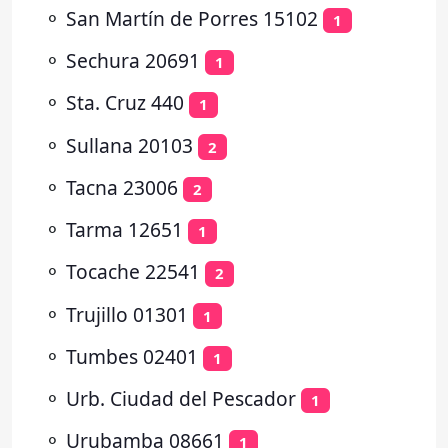
⚬
San Martín de Porres 15102
1
⚬
Sechura 20691
1
⚬
Sta. Cruz 440
1
⚬
Sullana 20103
2
⚬
Tacna 23006
2
⚬
Tarma 12651
1
⚬
Tocache 22541
2
⚬
Trujillo 01301
1
⚬
Tumbes 02401
1
⚬
Urb. Ciudad del Pescador
1
⚬
Urubamba 08661
1