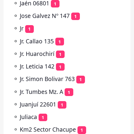
⚬
Jaén 06801
1
⚬
Jose Galvez Nº 147
1
⚬
Jr
1
⚬
Jr. Callao 135
1
⚬
Jr. Huarochirí
1
⚬
Jr. Leticia 142
1
⚬
Jr. Simon Bolivar 763
1
⚬
Jr. Tumbes Mz. A
1
⚬
Juanjuí 22601
1
⚬
Juliaca
1
⚬
Km2 Sector Chacupe
1