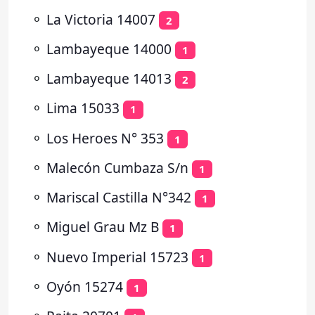
⚬
La Victoria 14007
2
⚬
Lambayeque 14000
1
⚬
Lambayeque 14013
2
⚬
Lima 15033
1
⚬
Los Heroes N° 353
1
⚬
Malecón Cumbaza S/n
1
⚬
Mariscal Castilla N°342
1
⚬
Miguel Grau Mz B
1
⚬
Nuevo Imperial 15723
1
⚬
Oyón 15274
1