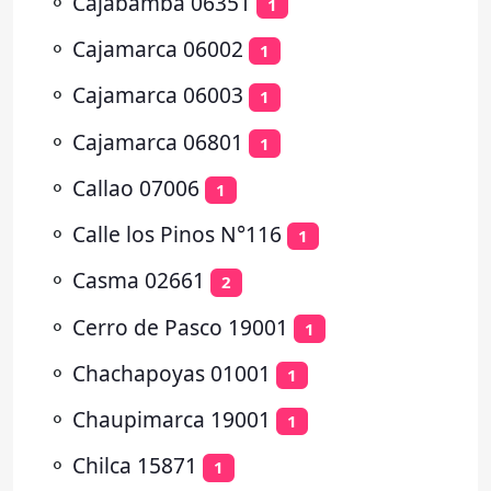
⚬
Cajabamba 06351
1
⚬
Cajamarca 06002
1
⚬
Cajamarca 06003
1
⚬
Cajamarca 06801
1
⚬
Callao 07006
1
⚬
Calle los Pinos N°116
1
⚬
Casma 02661
2
⚬
Cerro de Pasco 19001
1
⚬
Chachapoyas 01001
1
⚬
Chaupimarca 19001
1
⚬
Chilca 15871
1