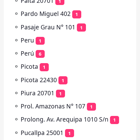
⚬
Paita 20701
1
⚬
Pardo Miguel 402
1
⚬
Pasaje Grau N° 101
1
⚬
Peru
1
⚬
Perú
6
⚬
Picota
1
⚬
Picota 22430
1
⚬
Piura 20701
1
⚬
Prol. Amazonas N° 107
1
⚬
Prolong. Av. Arequipa 1010 S/n
1
⚬
Pucallpa 25001
1