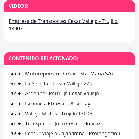
VIDEOS:
Empresa de Transportes Cesar Vallejo - Trujillo
13007
CONTENIDO RELACIONADO:
Motorepuestos Cesar - Sta. María S/n
4.1 ★
La Selecta - Cesar Vallejo 276
5.0 ★
Argenper Perú - Jr. Cesar Vallejo
3.0 ★
Farmacia El Cesar - Abancay
4.5 ★
Vallejo Motos - Trujillo 13006
4.7 ★
Transportes Julio Cesar - Huaraz
4.0 ★
Ecotur Viaje a Cajabamba - Prolongacion
3.6 ★