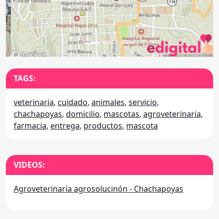
Anterior
Sigu
TAGS:
veterinaria
,
cuidado
,
animales
,
servicio
,
chachapoyas
,
domicilio
,
mascotas
,
agroveterinaria
,
farmacia
,
entrega
,
productos
,
mascota
VIDEOS:
Agroveterinaria agrosolucinón - Chachapoyas