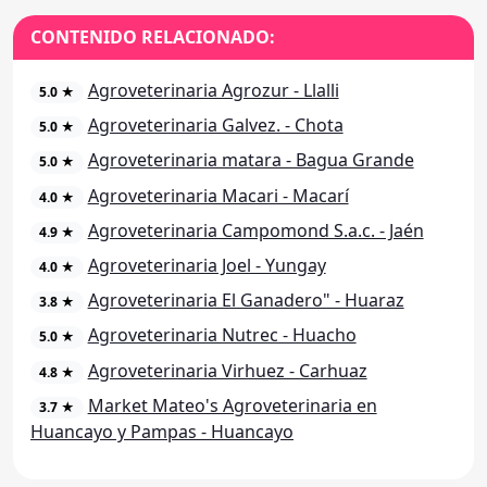
CONTENIDO RELACIONADO:
Agroveterinaria Agrozur - Llalli
5.0 ★
Agroveterinaria Galvez. - Chota
5.0 ★
Agroveterinaria matara - Bagua Grande
5.0 ★
Agroveterinaria Macari - Macarí
4.0 ★
Agroveterinaria Campomond S.a.c. - Jaén
4.9 ★
Agroveterinaria Joel - Yungay
4.0 ★
Agroveterinaria El Ganadero" - Huaraz
3.8 ★
Agroveterinaria Nutrec - Huacho
5.0 ★
Agroveterinaria Virhuez - Carhuaz
4.8 ★
Market Mateo's Agroveterinaria en
3.7 ★
Huancayo y Pampas - Huancayo