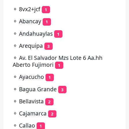
⚬
8vx2+jcf
1
⚬
Abancay
1
⚬
Andahuaylas
1
⚬
Arequipa
3
⚬
Av. El Salvador Mzs Lote 6 Aa.hh
Aberto Fujimori
1
⚬
Ayacucho
1
⚬
Bagua Grande
3
⚬
Bellavista
2
⚬
Cajamarca
2
⚬
Callao
1