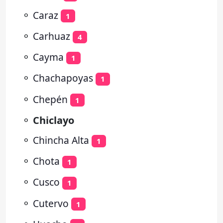
⚬
Caraz
1
⚬
Carhuaz
4
⚬
Cayma
1
⚬
Chachapoyas
1
⚬
Chepén
1
⚬
Chiclayo
⚬
Chincha Alta
1
⚬
Chota
1
⚬
Cusco
1
⚬
Cutervo
1