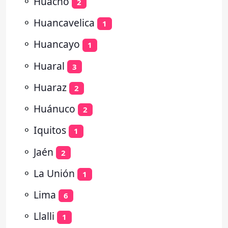
⚬
Huacho
2
⚬
Huancavelica
1
⚬
Huancayo
1
⚬
Huaral
3
⚬
Huaraz
2
⚬
Huánuco
2
⚬
Iquitos
1
⚬
Jaén
2
⚬
La Unión
1
⚬
Lima
6
⚬
Llalli
1