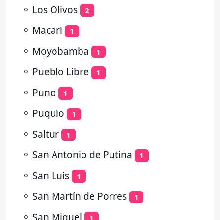
⚬
Los Olivos
2
⚬
Macarí
1
⚬
Moyobamba
1
⚬
Pueblo Libre
1
⚬
Puno
1
⚬
Puquío
1
⚬
Saltur
1
⚬
San Antonio de Putina
1
⚬
San Luis
1
⚬
San Martín de Porres
1
⚬
San Miguel
1