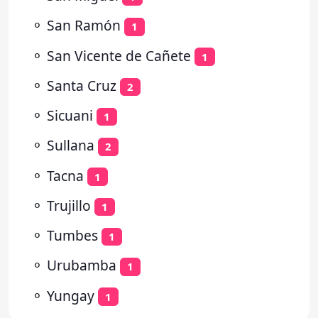
⚬
San Ramón
1
⚬
San Vicente de Cañete
1
⚬
Santa Cruz
2
⚬
Sicuani
1
⚬
Sullana
2
⚬
Tacna
1
⚬
Trujillo
1
⚬
Tumbes
1
⚬
Urubamba
1
⚬
Yungay
1