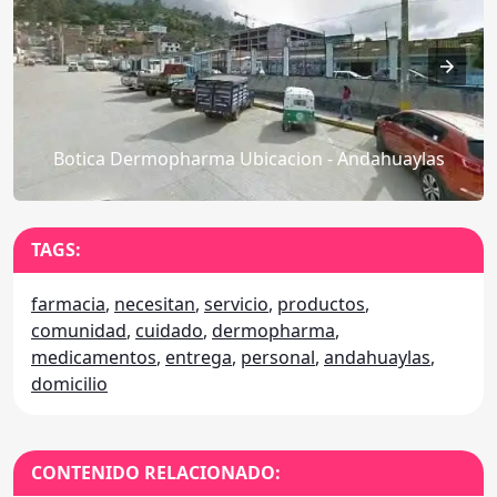
Botica Dermopharma Ubicacion - Andahuaylas
TAGS:
farmacia
,
necesitan
,
servicio
,
productos
,
comunidad
,
cuidado
,
dermopharma
,
medicamentos
,
entrega
,
personal
,
andahuaylas
,
domicilio
CONTENIDO RELACIONADO: