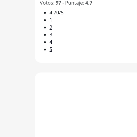
Votos:
97
- Puntaje:
4.7
4.70/5
1
2
3
4
5