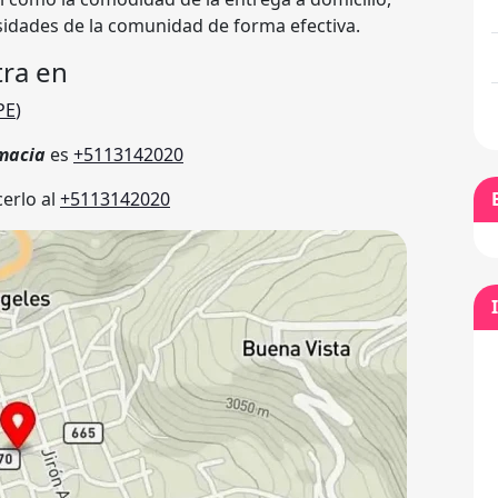
idades de la comunidad de forma efectiva.
ra en
PE
)
macia
es
+5113142020
erlo al
+5113142020