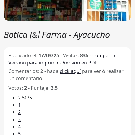
Botica J&l Farma - Ayacucho
Publicado el:
17/03/25
-
Visitas:
836
-
Compartir
Versión para imprimir
-
Versión en PDF
Comentarios:
2
- haga
click aquí
para ver ó realizar
un comentario
Votos:
2
- Puntaje:
2.5
2.50/5
1
2
3
4
5