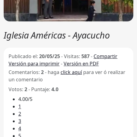
Iglesia Américas - Ayacucho
Publicado el:
20/05/25
-
Visitas:
587
-
Compartir
Versión para imprimir
-
Versión en PDF
Comentarios:
2
- haga
click aquí
para ver ó realizar
un comentario
Votos:
2
- Puntaje:
4.0
4.00/5
1
2
3
4
5