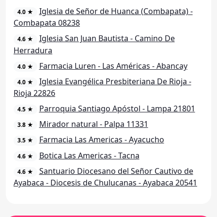
Iglesia de Señor de Huanca (Combapata) -
4.0 ★
Combapata 08238
Iglesia San Juan Bautista - Camino De
4.6 ★
Herradura
Farmacia Luren - Las Américas - Abancay
4.0 ★
Iglesia Evangélica Presbiteriana De Rioja -
4.0 ★
Rioja 22826
Parroquia Santiago Apóstol - Lampa 21801
4.5 ★
Mirador natural - Palpa 11331
3.8 ★
Farmacia Las Americas - Ayacucho
3.5 ★
Botica Las Americas - Tacna
4.6 ★
Santuario Diocesano del Señor Cautivo de
4.6 ★
Ayabaca - Diocesis de Chulucanas - Ayabaca 20541