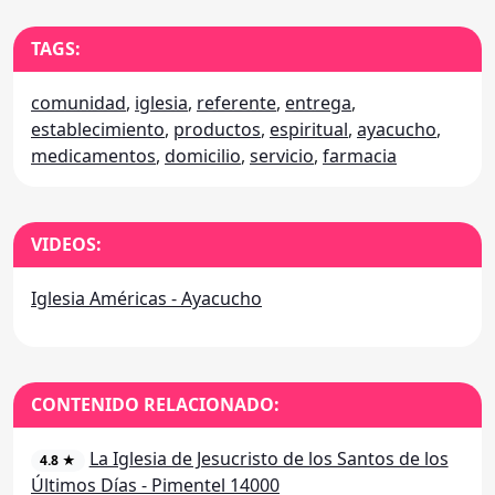
TAGS:
comunidad
,
iglesia
,
referente
,
entrega
,
establecimiento
,
productos
,
espiritual
,
ayacucho
,
medicamentos
,
domicilio
,
servicio
,
farmacia
VIDEOS:
Iglesia Américas - Ayacucho
CONTENIDO RELACIONADO:
La Iglesia de Jesucristo de los Santos de los
4.8 ★
Últimos Días - Pimentel 14000