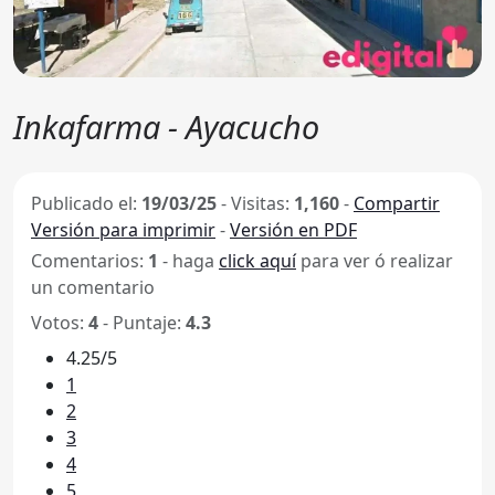
Inkafarma - Ayacucho
Publicado el:
19/03/25
-
Visitas:
1,160
-
Compartir
Versión para imprimir
-
Versión en PDF
Comentarios:
1
- haga
click aquí
para ver ó realizar
un comentario
Votos:
4
- Puntaje:
4.3
4.25/5
1
2
3
4
5