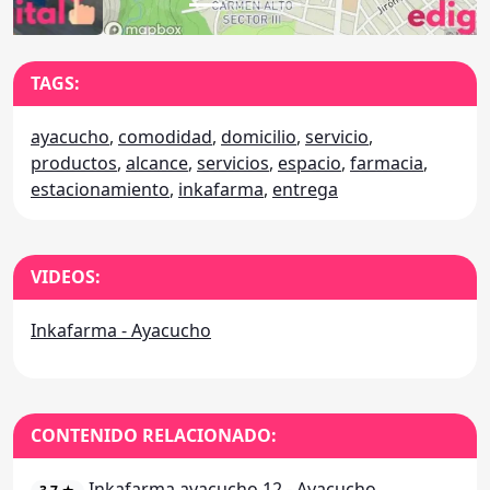
TAGS:
ayacucho
,
comodidad
,
domicilio
,
servicio
,
productos
,
alcance
,
servicios
,
espacio
,
farmacia
,
estacionamiento
,
inkafarma
,
entrega
VIDEOS:
Inkafarma - Ayacucho
CONTENIDO RELACIONADO:
Inkafarma ayacucho 12 - Ayacucho