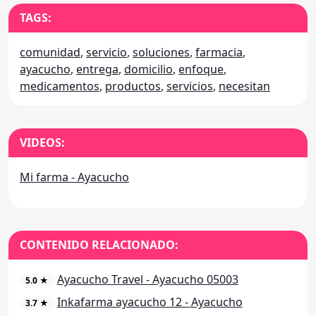
TAGS:
comunidad
,
servicio
,
soluciones
,
farmacia
,
ayacucho
,
entrega
,
domicilio
,
enfoque
,
medicamentos
,
productos
,
servicios
,
necesitan
VIDEOS:
Mi farma - Ayacucho
CONTENIDO RELACIONADO:
Ayacucho Travel - Ayacucho 05003
5.0 ★
Inkafarma ayacucho 12 - Ayacucho
3.7 ★