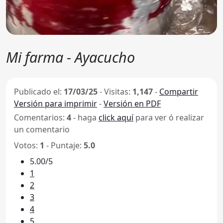
Mi farma - Ayacucho
Publicado el:
17/03/25
-
Visitas:
1,147
-
Compartir
Versión para imprimir
-
Versión en PDF
Comentarios:
4
- haga
click aquí
para ver ó realizar
un comentario
Votos:
1
- Puntaje:
5.0
5.00/5
1
2
3
4
5