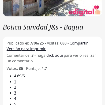
Botica Sanidad J&s - Bagua
Publicado el:
7/06/25
-
Visitas:
688
-
Compartir
Versión para imprimir
Comentarios:
3
- haga
click aquí
para ver ó realizar
un comentario
Votos:
36
- Puntaje:
4.7
4.69/5
1
2
3
4
5