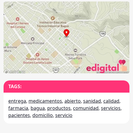
Anterior
Sigu
TAGS:
entrega
,
medicamentos
,
abierto
,
sanidad
,
calidad
,
farmacia
,
bagua
,
productos
,
comunidad
,
servicios
,
pacientes
,
domicilio
,
servicio