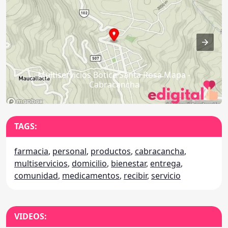
Multiservicios Botica Santa Rosa Mapa -
Cabracancha
TAGS:
farmacia
,
personal
,
productos
,
cabracancha
,
multiservicios
,
domicilio
,
bienestar
,
entrega
,
comunidad
,
medicamentos
,
recibir
,
servicio
VIDEOS: