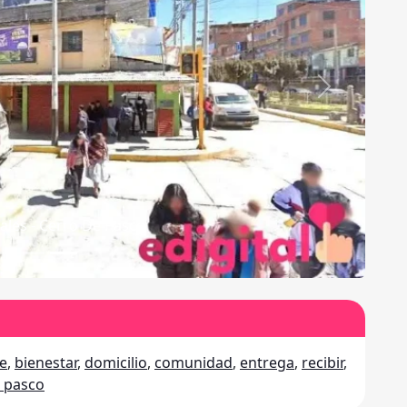
Siguiente
 Gonzales - Mapa
e
,
bienestar
,
domicilio
,
comunidad
,
entrega
,
recibir
,
e pasco