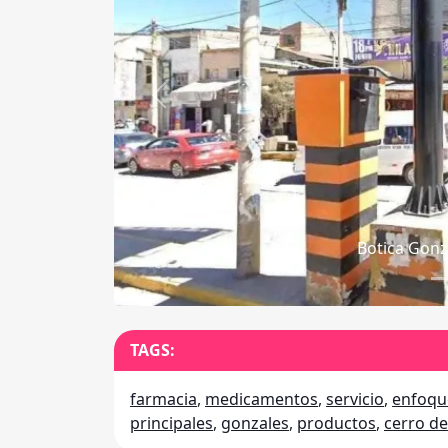
Anterior
Botica
TAGS:
farmacia
,
medicamentos
,
servicio
,
enfoqu
principales
,
gonzales
,
productos
,
cerro d