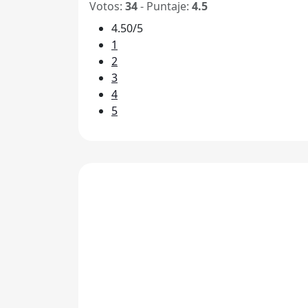
Votos:
34
- Puntaje:
4.5
4.50/5
1
2
3
4
5