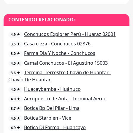
CONTENIDO RELACIONADO:
Conchucos Explorer Perú - Huaraz 02001
4.9 ★
Casa cieza - Conchucos 02876
3.5 ★
Farma Dia Y Noche - Conchucos
3.0 ★
Camal Conchucos - El Agustino 15003
4.0 ★
Terminal Terrestre Chavin de Huantar -
3.6 ★
Chavín De Huantar
Huacaybamba - Huánuco
4.0 ★
Aeropuerto de Anta - Terminal Aereo
4.0 ★
Botica Bp Del Pilar - Lima
3.7 ★
Botica Starbien - Vice
4.6 ★
Botica Di Farma - Huancayo
4.9 ★