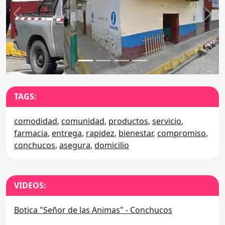
Anterior
Sigu
TAGS:
comodidad
,
comunidad
,
productos
,
servicio
,
farmacia
,
entrega
,
rapidez
,
bienestar
,
compromiso
,
conchucos
,
asegura
,
domicilio
VIDEOS:
Botica "Señor de las Animas" - Conchucos