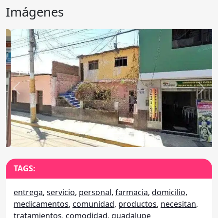
Imágenes
Anterior
Sigu
TAGS:
entrega
,
servicio
,
personal
,
farmacia
,
domicilio
,
medicamentos
,
comunidad
,
productos
,
necesitan
,
tratamientos
,
comodidad
,
guadalupe