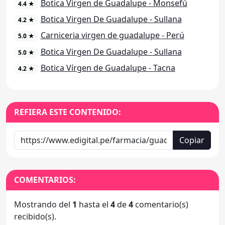
Botica Virgen de Guadalupe - Monsefú
4.4 ★
Botica Virgen De Guadalupe - Sullana
4.2 ★
Carniceria virgen de guadalupe - Perú
5.0 ★
Botica Virgen De Guadalupe - Sullana
5.0 ★
Botica Vírgen de Guadalupe - Tacna
4.2 ★
REFIERA ESTE CONTENIDO:
Copiar
COMENTARIOS:
Mostrando del
1
hasta el
4
de
4
comentario(s)
recibido(s).