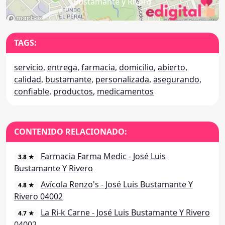
Bustamante y Rivero
TAGS:
servicio
,
entrega
,
farmacia
,
domicilio
,
abierto
,
calidad
,
bustamante
,
personalizada
,
asegurando
,
confiable
,
productos
,
medicamentos
CONTENIDO RELACIONADO:
Farmacia Farma Medic - José Luis
3.8 ★
Bustamante Y Rivero
Avícola Renzo's - José Luis Bustamante Y
4.8 ★
Rivero 04002
La Ri-k Carne - José Luis Bustamante Y Rivero
4.7 ★
04002