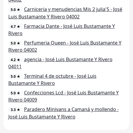
Carniceria y menudencias Mis 2 julia'S - José
5.0 ★
Luis Bustamante Y Rivero 04002
Farmacia Dante - José Luis Bustamante Y
4.7 ★
Rivero
Perfumeria Queen - José Luis Bustamante Y
5.0 ★
Rivero 04002
agencia - José Luis Bustamante Y Rivero
4.2 ★
04011
Terminal 4 de octubre - José Luis
5.0 ★
Bustamante Y Rivero
Confecciones Lcd - José Luis Bustamante Y
5.0 ★
Rivero 04009
Paradero Minivans a Camaná y mollendo -
3.3 ★
José Luis Bustamante Y Rivero