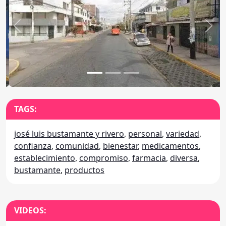
Anterior
Sigu
TAGS:
josé luis bustamante y rivero
,
personal
,
variedad
,
confianza
,
comunidad
,
bienestar
,
medicamentos
,
establecimiento
,
compromiso
,
farmacia
,
diversa
,
bustamante
,
productos
VIDEOS: