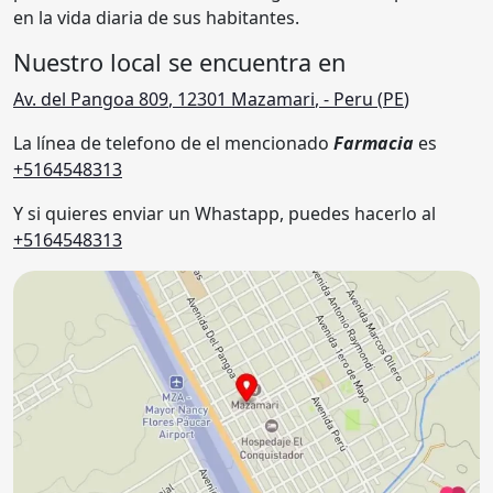
en la vida diaria de sus habitantes.
Nuestro local se encuentra en
Av. del Pangoa 809
,
12301
Mazamari
,
- Peru (
PE
)
La línea de telefono de el mencionado
Farmacia
es
+5164548313
Y si quieres enviar un Whastapp, puedes hacerlo al
+5164548313