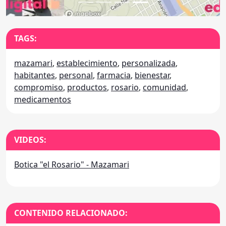
TAGS:
mazamari
,
establecimiento
,
personalizada
,
habitantes
,
personal
,
farmacia
,
bienestar
,
compromiso
,
productos
,
rosario
,
comunidad
,
medicamentos
VIDEOS:
Botica "el Rosario" - Mazamari
CONTENIDO RELACIONADO: