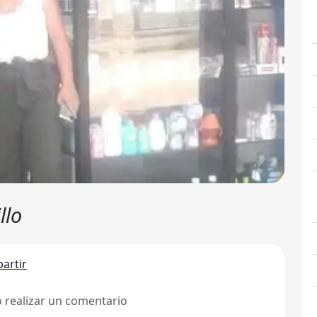
llo
artir
ó realizar un comentario