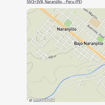
5JV3+3V8
,
Naranjillo
,
- Peru (
PE
)