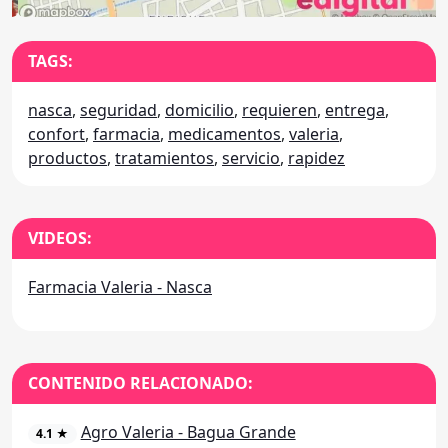
TAGS:
nasca
,
seguridad
,
domicilio
,
requieren
,
entrega
,
confort
,
farmacia
,
medicamentos
,
valeria
,
productos
,
tratamientos
,
servicio
,
rapidez
VIDEOS:
Farmacia Valeria - Nasca
CONTENIDO RELACIONADO:
Agro Valeria - Bagua Grande
4.1 ★