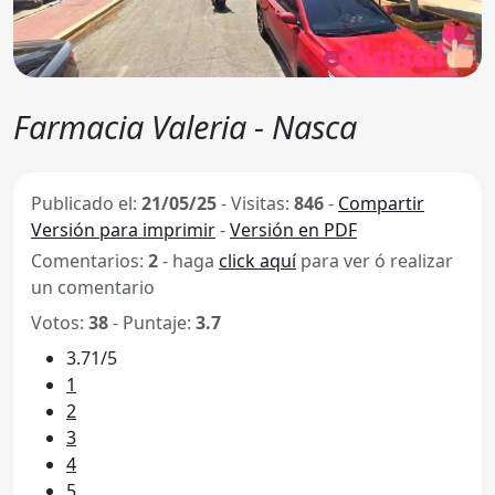
Farmacia Valeria - Nasca
Publicado el:
21/05/25
-
Visitas:
846
-
Compartir
Versión para imprimir
-
Versión en PDF
Comentarios:
2
- haga
click aquí
para ver ó realizar
un comentario
Votos:
38
- Puntaje:
3.7
3.71/5
1
2
3
4
5