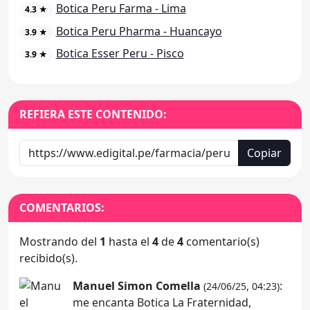
Botica Peru Farma - Lima
4.3 ★
Botica Peru Pharma - Huancayo
3.9 ★
Botica Esser Peru - Pisco
3.9 ★
REFIERA ESTE CONTENIDO:
Copiar
COMENTARIOS:
Mostrando del
1
hasta el
4
de
4
comentario(s)
recibido(s).
Manuel Simon Comella
:
(24/06/25, 04:23)
me encanta Botica La Fraternidad,