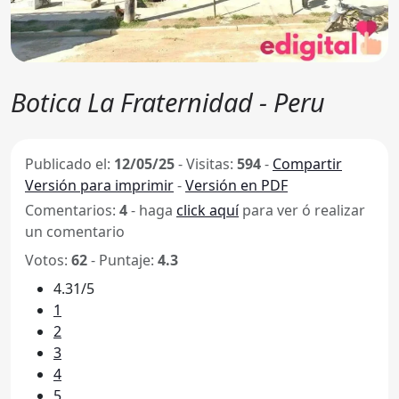
Botica La Fraternidad - Peru
Publicado el:
12/05/25
-
Visitas:
594
-
Compartir
Versión para imprimir
-
Versión en PDF
Comentarios:
4
- haga
click aquí
para ver ó realizar
un comentario
Votos:
62
- Puntaje:
4.3
4.31/5
1
2
3
4
5