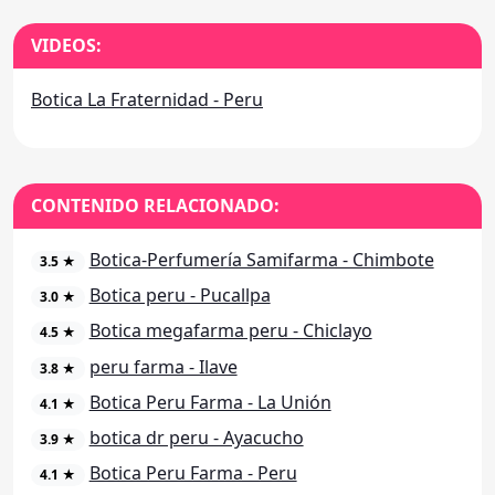
VIDEOS:
Botica La Fraternidad - Peru
CONTENIDO RELACIONADO:
Botica-Perfumería Samifarma - Chimbote
3.5 ★
Botica peru - Pucallpa
3.0 ★
Botica megafarma peru - Chiclayo
4.5 ★
peru farma - Ilave
3.8 ★
Botica Peru Farma - La Unión
4.1 ★
botica dr peru - Ayacucho
3.9 ★
Botica Peru Farma - Peru
4.1 ★