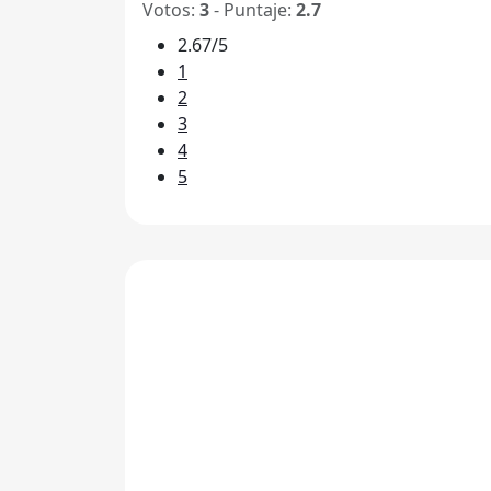
Votos:
3
- Puntaje:
2.7
2.67/5
1
2
3
4
5