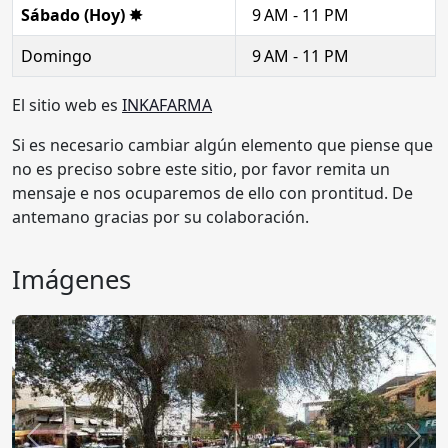
Sábado (Hoy) ✸
9 AM - 11 PM
Domingo
9 AM - 11 PM
El sitio web es
INKAFARMA
Si es necesario cambiar algún elemento que piense que
no es preciso sobre este sitio, por favor remita un
mensaje e nos ocuparemos de ello con prontitud. De
antemano gracias por su colaboración.
Imágenes
Anterior
Sigu