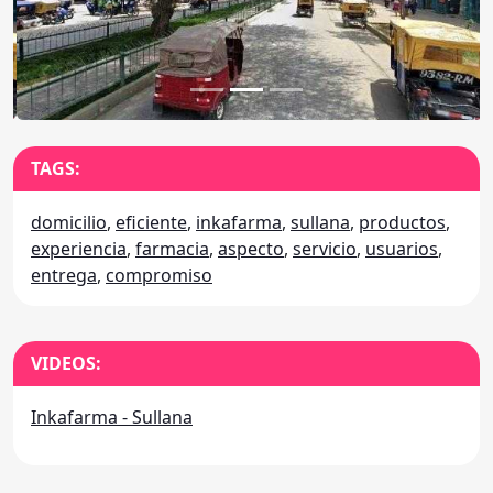
TAGS:
domicilio
,
eficiente
,
inkafarma
,
sullana
,
productos
,
experiencia
,
farmacia
,
aspecto
,
servicio
,
usuarios
,
entrega
,
compromiso
VIDEOS:
Inkafarma - Sullana