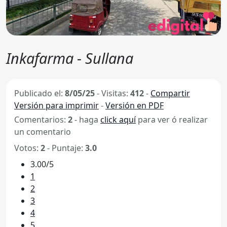
Inkafarma - Sullana
Publicado el:
8/05/25
-
Visitas:
412
-
Compartir
Versión para imprimir
-
Versión en PDF
Comentarios:
2
- haga
click aquí
para ver ó realizar
un comentario
Votos:
2
- Puntaje:
3.0
3.00/5
1
2
3
4
5