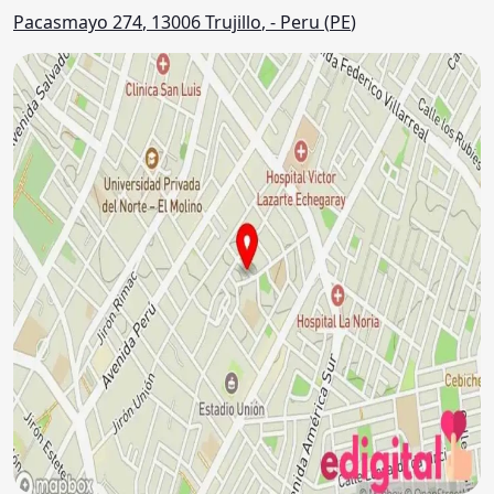
Pacasmayo 274
,
13006
Trujillo
,
- Peru (
PE
)