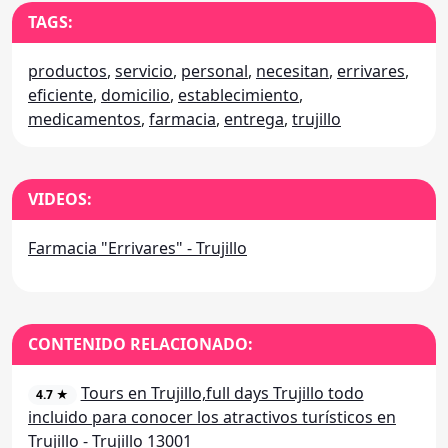
TAGS:
productos
,
servicio
,
personal
,
necesitan
,
errivares
,
eficiente
,
domicilio
,
establecimiento
,
medicamentos
,
farmacia
,
entrega
,
trujillo
VIDEOS:
Farmacia "Errivares" - Trujillo
CONTENIDO RELACIONADO:
Tours en Trujillo,full days Trujillo todo
4.7 ★
incluido para conocer los atractivos turísticos en
Trujillo - Trujillo 13001