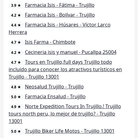
Farmacia Isis - Fátima - Trujillo
3.9 ★
Farmacia Isis - Bolívar - Trujillo
4.2 ★
Farmacia Isis - Húsares - Víctor Larco
4.4 ★
Herrera
Isis Farma - Chimbote
4.7 ★
Cecineria isis y manuel - Pucallpa 25004
4.2 ★
Tours en Trujillo,full days Trujillo todo
4.7 ★
incluido para conocer los atractivos turísticos en
Trujillo - Trujillo 13001
Neosalud Trujillo - Trujillo
4.8 ★
Farmacia Ensalud - Trujillo
5.0 ★
Norte Expedition Tours In Trujillo.! Trujillo
4.9 ★
tours north peru, lo mejor de trujillo? - Trujillo
13001
Trujillo Biker Life Motos - Trujillo 13001
5.0 ★