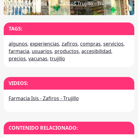
Farmacia Isis - Zafiros Trujillo - Trujillo
TAGS:
algunos
,
experiencias
,
zafiros
,
compras
,
servicios
,
farmacia
,
usuarios
,
productos
,
accesibilidad
,
precios
,
vacunas
,
trujillo
VIDEOS:
Farmacia Isis - Zafiros - Trujillo
CONTENIDO RELACIONADO: