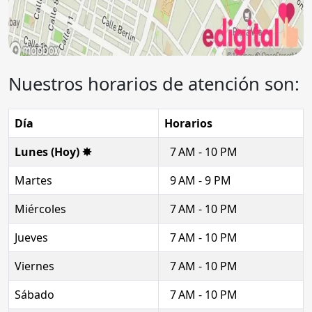
Nuestros horarios de atención son:
Día
Horarios
Lunes (Hoy) ✸
7 AM - 10 PM
Martes
9 AM - 9 PM
Miércoles
7 AM - 10 PM
Jueves
7 AM - 10 PM
Viernes
7 AM - 10 PM
Sábado
7 AM - 10 PM