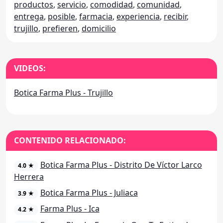
productos
,
servicio
,
comodidad
,
comunidad
,
entrega
,
posible
,
farmacia
,
experiencia
,
recibir
,
trujillo
,
prefieren
,
domicilio
VIDEOS:
Botica Farma Plus - Trujillo
CONTENIDO RELACIONADO:
Botica Farma Plus - Distrito De Víctor Larco
4.0 ★
Herrera
Botica Farma Plus - Juliaca
3.9 ★
Farma Plus - Ica
4.2 ★