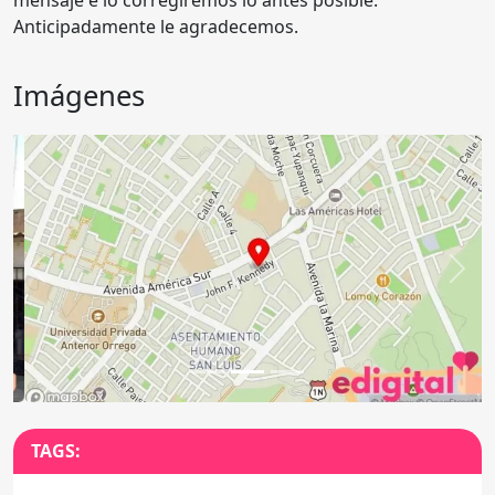
Anticipadamente le agradecemos.
Imágenes
Anterior
Sigu
TAGS: