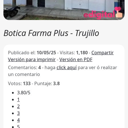
Botica Farma Plus - Trujillo
Publicado el:
10/05/25
-
Visitas:
1,180
-
Compartir
Versión para imprimir
-
Versión en PDF
Comentarios:
4
- haga
click aquí
para ver ó realizar
un comentario
Votos:
133
- Puntaje:
3.8
3.80/5
1
2
3
4
5