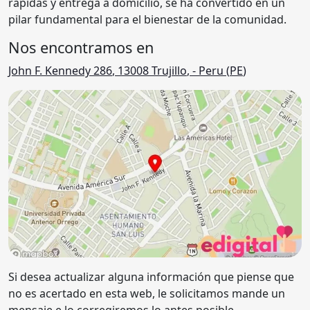
rápidas y entrega a domicilio, se ha convertido en un
pilar fundamental para el bienestar de la comunidad.
Nos encontramos en
John F. Kennedy 286
,
13008
Trujillo
,
- Peru (
PE
)
Si desea actualizar alguna información que piense que
no es acertado en esta web, le solicitamos mande un
mensaje e lo corregiremos lo antes posible.