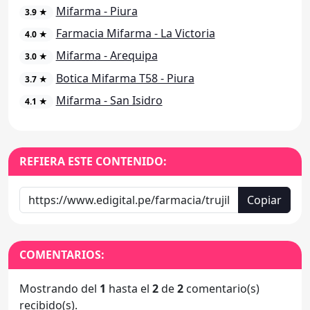
Mifarma - Piura
3.9 ★
Farmacia Mifarma - La Victoria
4.0 ★
Mifarma - Arequipa
3.0 ★
Botica Mifarma T58 - Piura
3.7 ★
Mifarma - San Isidro
4.1 ★
REFIERA ESTE CONTENIDO:
Copiar
COMENTARIOS:
Mostrando del
1
hasta el
2
de
2
comentario(s)
recibido(s).