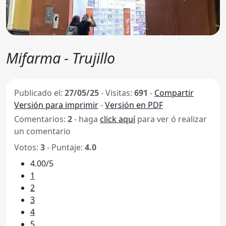
Mifarma - Trujillo
Publicado el:
27/05/25
-
Visitas:
691
-
Compartir
Versión para imprimir
-
Versión en PDF
Comentarios:
2
- haga
click aquí
para ver ó realizar
un comentario
Votos:
3
- Puntaje:
4.0
4.00/5
1
2
3
4
5