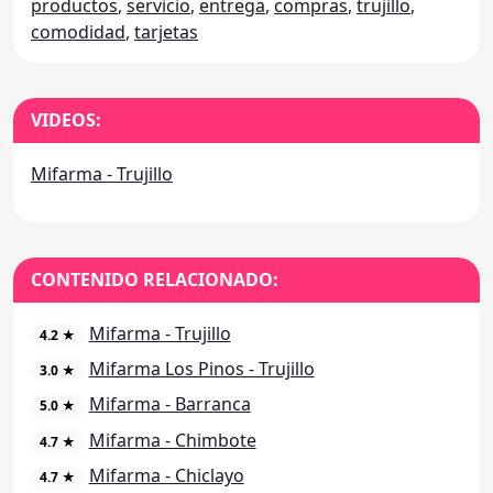
productos
,
servicio
,
entrega
,
compras
,
trujillo
,
comodidad
,
tarjetas
VIDEOS:
Mifarma - Trujillo
CONTENIDO RELACIONADO:
Mifarma - Trujillo
4.2 ★
Mifarma Los Pinos - Trujillo
3.0 ★
Mifarma - Barranca
5.0 ★
Mifarma - Chimbote
4.7 ★
Mifarma - Chiclayo
4.7 ★