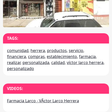
Farmacia Larco - Videosdeg - Víctor Larco Herrera
TAGS:
comunidad
,
herrera
,
productos
,
servicio
,
financiera
,
compras
,
establecimiento
,
farmacia
,
realizar
,
personalizada
,
calidad
,
víctor larco herrera
,
personalizado
VIDEOS:
Farmacia Larco - VÃ­ctor Larco Herrera