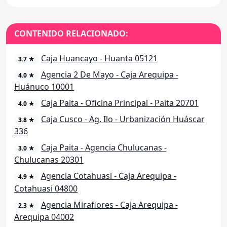
CONTENIDO RELACIONADO:
Caja Huancayo - Huanta 05121
3.7 ★
Agencia 2 De Mayo - Caja Arequipa -
4.0 ★
Huánuco 10001
Caja Paita - Oficina Principal - Paita 20701
4.0 ★
Caja Cusco - Ag. Ilo - Urbanización Huáscar
3.8 ★
336
Caja Paita - Agencia Chulucanas -
3.0 ★
Chulucanas 20301
Agencia Cotahuasi - Caja Arequipa -
4.9 ★
Cotahuasi 04800
Agencia Miraflores - Caja Arequipa -
2.3 ★
Arequipa 04002