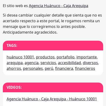
El sitio web es
Agencia Huánuco - Caja Arequipa
Si desea cambiar cualquier detalle que sienta que no es
acertado respecto a este portal, le rogamos remita un
mensaje que lo corregiremos lo antes posible.
Anticipadamente agradecidos.
TAGS:
huánuco 10001
,
productos
,
portafolio
,
importante
,
arequipa
,
agencia
,
servicios
,
accesibilidad
,
diversos
,
ahorros
,
personales
,
perú
,
financiera
,
financieros
VIDEOS:
Agencia Huánuco - Caja Arequipa - Huánuco 10001