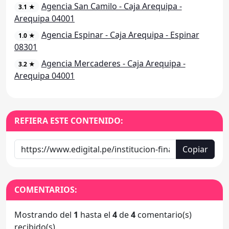
Agencia San Camilo - Caja Arequipa -
3.1 ★
Arequipa 04001
Agencia Espinar - Caja Arequipa - Espinar
1.0 ★
08301
Agencia Mercaderes - Caja Arequipa -
3.2 ★
Arequipa 04001
REFIERA ESTE CONTENIDO:
Copiar
COMENTARIOS:
Mostrando del
1
hasta el
4
de
4
comentario(s)
recibido(s).