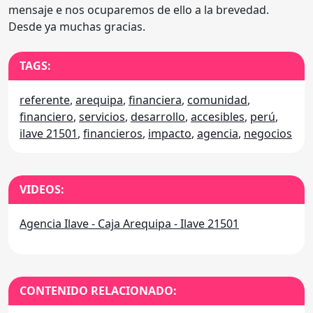
mensaje e nos ocuparemos de ello a la brevedad.
Desde ya muchas gracias.
TAGS:
referente
,
arequipa
,
financiera
,
comunidad
,
financiero
,
servicios
,
desarrollo
,
accesibles
,
perú
,
ilave 21501
,
financieros
,
impacto
,
agencia
,
negocios
VIDEOS:
Agencia Ilave - Caja Arequipa - Ilave 21501
CONTENIDO RELACIONADO: