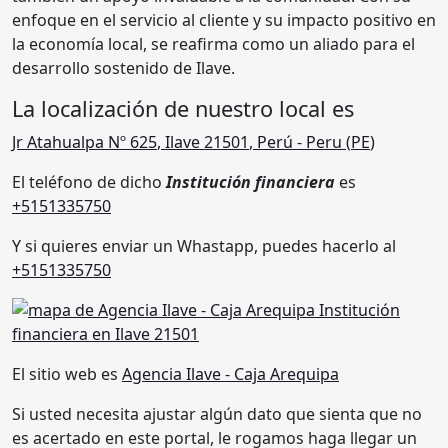
enfoque en el servicio al cliente y su impacto positivo en
la economía local, se reafirma como un aliado para el
desarrollo sostenido de Ilave.
La localización de nuestro local es
Jr Atahualpa Nº 625
,
Ilave 21501
,
Perú
- Peru (
PE
)
El teléfono de dicho
Institución financiera
es
+5151335750
Y si quieres enviar un Whastapp, puedes hacerlo al
+5151335750
El sitio web es
Agencia Ilave - Caja Arequipa
Si usted necesita ajustar algún dato que sienta que no
es acertado en este portal, le rogamos haga llegar un