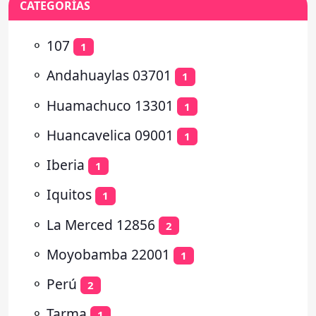
CATEGORÍAS
⚬
107
1
⚬
Andahuaylas 03701
1
⚬
Huamachuco 13301
1
⚬
Huancavelica 09001
1
⚬
Iberia
1
⚬
Iquitos
1
⚬
La Merced 12856
2
⚬
Moyobamba 22001
1
⚬
Perú
2
⚬
Tarma
1