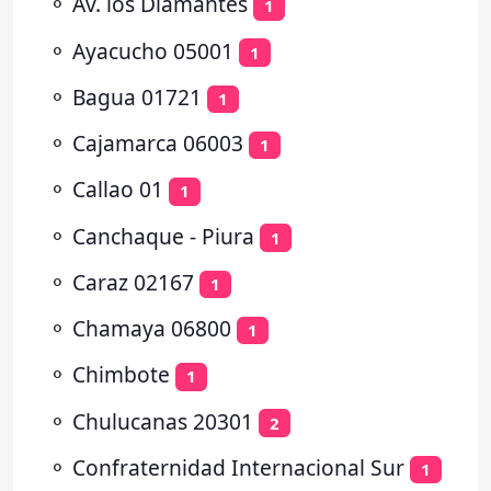
⚬
Av. los Diamantes
1
⚬
Ayacucho 05001
1
⚬
Bagua 01721
1
⚬
Cajamarca 06003
1
⚬
Callao 01
1
⚬
Canchaque - Piura
1
⚬
Caraz 02167
1
⚬
Chamaya 06800
1
⚬
Chimbote
1
⚬
Chulucanas 20301
2
⚬
Confraternidad Internacional Sur
1