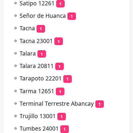
⚬
Satipo 12261
1
⚬
Señor de Huanca
1
⚬
Tacna
1
⚬
Tacna 23001
1
⚬
Talara
1
⚬
Talara 20811
1
⚬
Tarapoto 22201
1
⚬
Tarma 12651
1
⚬
Terminal Terrestre Abancay
1
⚬
Trujillo 13001
1
⚬
Tumbes 24001
1