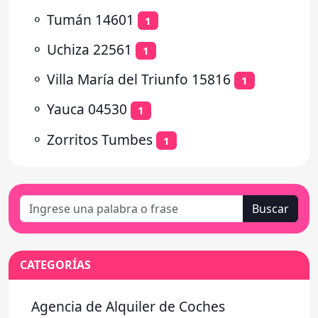
⚬
Tumán 14601
1
⚬
Uchiza 22561
1
⚬
Villa María del Triunfo 15816
1
⚬
Yauca 04530
1
⚬
Zorritos Tumbes
1
Buscar
CATEGORÍAS
Agencia de Alquiler de Coches