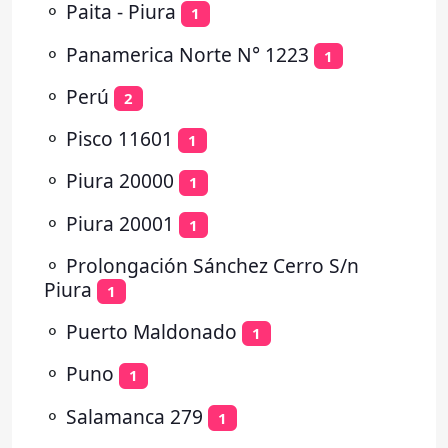
⚬
Paita - Piura
1
⚬
Panamerica Norte N° 1223
1
⚬
Perú
2
⚬
Pisco 11601
1
⚬
Piura 20000
1
⚬
Piura 20001
1
⚬
Prolongación Sánchez Cerro S/n
Piura
1
⚬
Puerto Maldonado
1
⚬
Puno
1
⚬
Salamanca 279
1