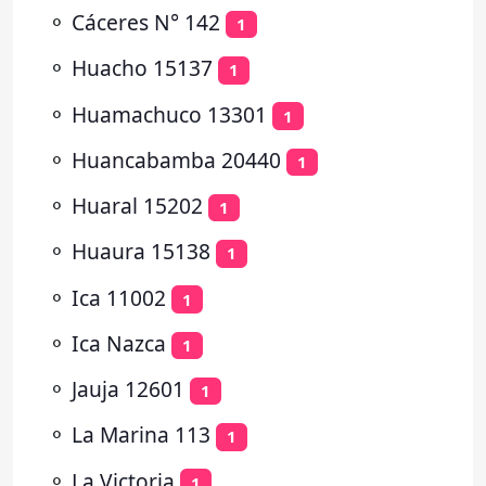
⚬
Cáceres N° 142
1
⚬
Huacho 15137
1
⚬
Huamachuco 13301
1
⚬
Huancabamba 20440
1
⚬
Huaral 15202
1
⚬
Huaura 15138
1
⚬
Ica 11002
1
⚬
Ica Nazca
1
⚬
Jauja 12601
1
⚬
La Marina 113
1
⚬
La Victoria
1