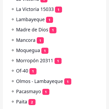
⚬
La Victoria 15033
1
⚬
Lambayeque
1
⚬
Madre de Dios
1
⚬
Mancora
1
⚬
Moquegua
1
⚬
Morropón 20311
1
⚬
Of-40
1
⚬
Olmos - Lambayeque
1
⚬
Pacasmayo
1
⚬
Paita
2