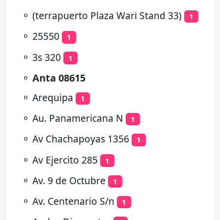
⚬
(terrapuerto Plaza Wari Stand 33)
1
⚬
25550
1
⚬
3s 320
1
⚬
Anta 08615
⚬
Arequipa
1
⚬
Au. Panamericana N
1
⚬
Av Chachapoyas 1356
1
⚬
Av Ejercito 285
1
⚬
Av. 9 de Octubre
1
⚬
Av. Centenario S/n
1