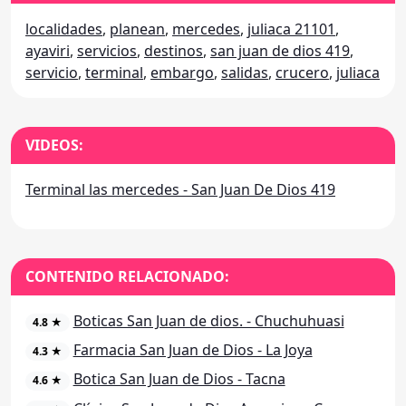
localidades
,
planean
,
mercedes
,
juliaca 21101
,
ayaviri
,
servicios
,
destinos
,
san juan de dios 419
,
servicio
,
terminal
,
embargo
,
salidas
,
crucero
,
juliaca
VIDEOS:
Terminal las mercedes - San Juan De Dios 419
CONTENIDO RELACIONADO:
Boticas San Juan de dios. - Chuchuhuasi
4.8 ★
Farmacia San Juan de Dios - La Joya
4.3 ★
Botica San Juan de Dios - Tacna
4.6 ★