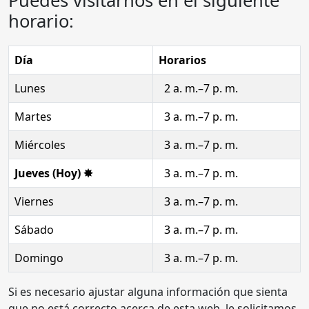
Puedes visitarnos en el siguiente
horario:
Día
Horarios
Lunes
2 a. m.–7 p. m.
Martes
3 a. m.–7 p. m.
Miércoles
3 a. m.–7 p. m.
Jueves (Hoy) ✸
3 a. m.–7 p. m.
Viernes
3 a. m.–7 p. m.
Sábado
3 a. m.–7 p. m.
Domingo
3 a. m.–7 p. m.
Si es necesario ajustar alguna información que sienta
que no está correcto acerca de esta web, le solicitamos