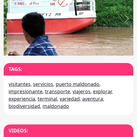
Anterior
Sigu
TAGS:
visitantes
,
servicios
,
puerto maldonado
,
impresionante
,
transporte
,
viajeros
,
explorar
,
experiencia
,
terminal
,
variedad
,
aventura
,
biodiversidad
,
maldonado
VIDEOS: