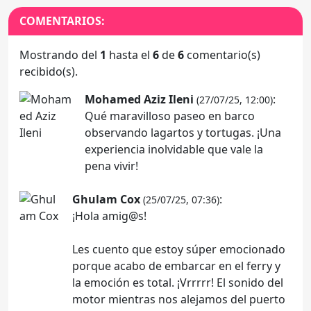
COMENTARIOS:
Mostrando del
1
hasta el
6
de
6
comentario(s)
recibido(s).
Mohamed Aziz Ileni
:
(27/07/25, 12:00)
Qué maravilloso paseo en barco
observando lagartos y tortugas. ¡Una
experiencia inolvidable que vale la
pena vivir!
Ghulam Cox
:
(25/07/25, 07:36)
¡Hola amig@s!
Les cuento que estoy súper emocionado
porque acabo de embarcar en el ferry y
la emoción es total. ¡Vrrrrr! El sonido del
motor mientras nos alejamos del puerto