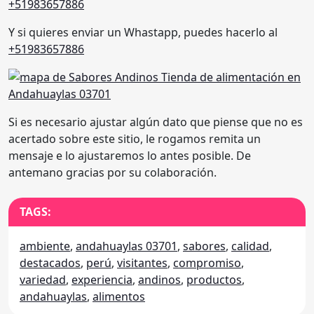
+51983657886
Y si quieres enviar un Whastapp, puedes hacerlo al
+51983657886
Si es necesario ajustar algún dato que piense que no es
acertado sobre este sitio, le rogamos remita un
mensaje e lo ajustaremos lo antes posible. De
antemano gracias por su colaboración.
TAGS:
ambiente
,
andahuaylas 03701
,
sabores
,
calidad
,
destacados
,
perú
,
visitantes
,
compromiso
,
variedad
,
experiencia
,
andinos
,
productos
,
andahuaylas
,
alimentos