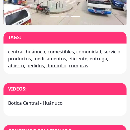
TAGS:
central
,
huánuco
,
comestibles
,
comunidad
,
servicio
,
productos
,
medicamentos
,
eficiente
,
entrega
,
abierto
,
pedidos
,
domicilio
,
compras
VIDEOS:
Botica Central - Huánuco