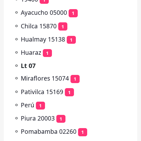
⚬
Ayacucho 05000
1
⚬
Chilca 15870
1
⚬
Hualmay 15138
1
⚬
Huaraz
1
⚬
Lt 07
⚬
Miraflores 15074
1
⚬
Pativilca 15169
1
⚬
Perú
1
⚬
Piura 20003
1
⚬
Pomabamba 02260
1